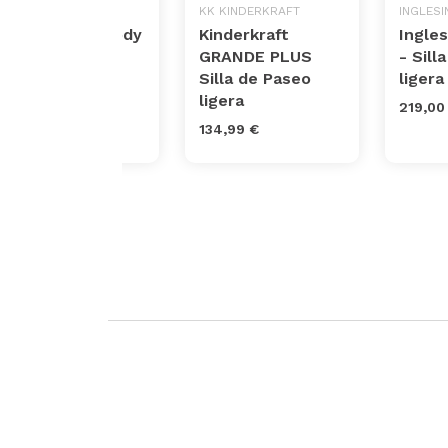
CHICCO
KK KINDERKRAFT
INGLESI
Silla Paseo Goody
Kinderkraft
Ingle
Cool
GRANDE PLUS
- Sill
Silla de Paseo
liger
199,00 €
ligera
219,00
134,99 €