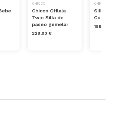
CHICCO
CHICCO
 Bebe
Chicco OHlala
Silla Paseo Goody
Twin Silla de
Cool
paseo gemelar
199,00 €
229,00 €