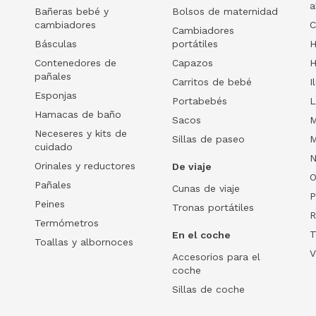
a
Bañeras bebé y
Bolsos de maternidad
cambiadores
C
Cambiadores
Básculas
portátiles
H
Contenedores de
Capazos
H
pañales
Carritos de bebé
I
Esponjas
Portabebés
L
Hamacas de baño
Sacos
M
Neceseres y kits de
Sillas de paseo
M
cuidado
N
Orinales y reductores
De viaje
O
Pañales
Cunas de viaje
P
Peines
Tronas portátiles
R
Termómetros
T
En el coche
Toallas y albornoces
V
Accesorios para el
coche
Sillas de coche