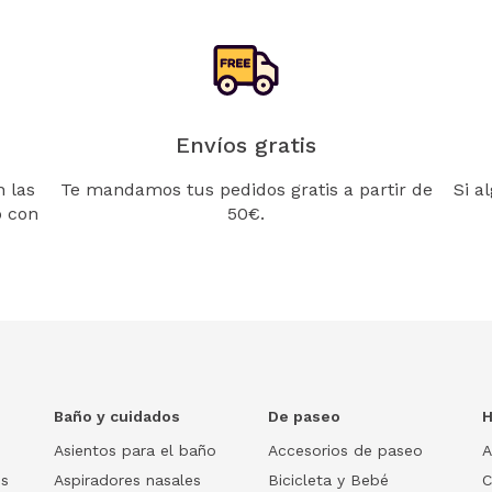
Envíos gratis
 las
Te mandamos tus pedidos gratis a partir de
Si a
o con
50€.
Baño y cuidados
De paseo
H
Asientos para el baño
Accesorios de paseo
A
os
Aspiradores nasales
Bicicleta y Bebé
C