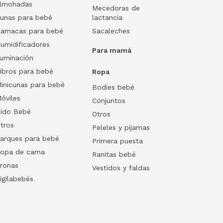
lmohadas
Mecedoras de
unas para bebé
lactancia
amacas para bebé
Sacaleches
umidificadores
Para mamá
luminación
ibros para bebé
Ropa
inicunas para bebé
Bodies bebé
óviles
Conjuntos
ido Bebé
Otros
tros
Peleles y pijamas
arques para bebé
Primera puesta
opa de cama
Ranitas bebé
ronas
Vestidos y faldas
igilabebés