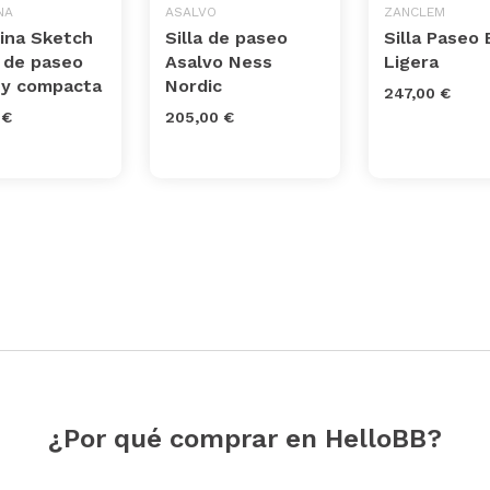
NA
ASALVO
ZANCLEM
sina Sketch
Silla de paseo
Silla Paseo
a de paseo
Asalvo Ness
Ligera
a y compacta
Nordic
247,00 €
 €
205,00 €
¿Por qué comprar en HelloBB?