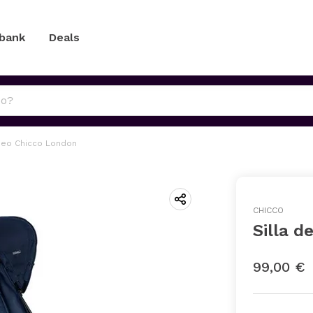
 bank
Deals
aseo Chicco London
CHICCO
Silla d
99,00 €