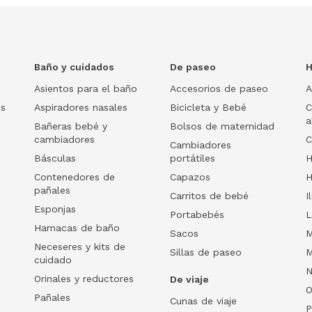
Baño y cuidados
De paseo
H
Asientos para el baño
Accesorios de paseo
A
os
Aspiradores nasales
Bicicleta y Bebé
C
a
Bañeras bebé y
Bolsos de maternidad
cambiadores
C
Cambiadores
Básculas
portátiles
H
Contenedores de
Capazos
H
pañales
Carritos de bebé
I
Esponjas
Portabebés
L
Hamacas de baño
Sacos
M
Neceseres y kits de
Sillas de paseo
M
cuidado
N
Orinales y reductores
De viaje
O
Pañales
Cunas de viaje
P