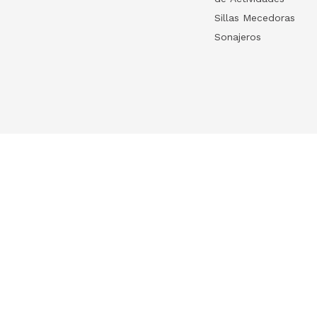
Sillas Mecedoras
Sonajeros
Your list
HelloWish
Log in
HelloWish para
Create your list
About Us
Contact