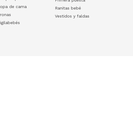
opa de cama
Ranitas bebé
ronas
Vestidos y faldas
igilabebés
Follow us
Download our App