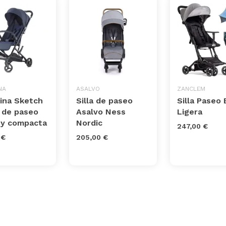
NA
ASALVO
ZANCLEM
sina Sketch
Silla de paseo
Silla Paseo
a de paseo
Asalvo Ness
Ligera
a y compacta
Nordic
247,00 €
 €
205,00 €