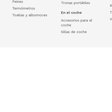
Peines
Tronas portátiles
R
Termómetros
T
En el coche
Toallas y albornoces
V
Accesorios para el
coche
Sillas de coche
Help
 tu ecommerce
Frequently Asked Questions