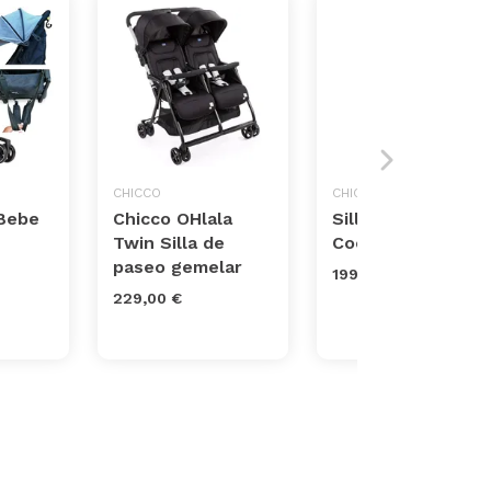
CHICCO
CHICCO
 Bebe
Chicco OHlala
Silla Paseo Goody
Twin Silla de
Cool
paseo gemelar
199,00 €
229,00 €