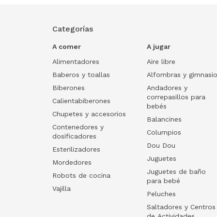
Categorías
A comer
A jugar
Alimentadores
Aire libre
Baberos y toallas
Alfombras y gimnasi
Biberones
Andadores y
correpasillos para
Calientabiberones
bebés
Chupetes y accesorios
Balancines
Contenedores y
Columpios
dosificadores
Dou Dou
Esterilizadores
Juguetes
Mordedores
Juguetes de baño
Robots de cocina
para bebé
Vajilla
Peluches
Saltadores y Centros
de Actividades