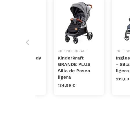
CHICCO
KK KINDERKRAFT
INGLESI
Silla Paseo Goody
Kinderkraft
Ingle
Cool
GRANDE PLUS
- Sill
Silla de Paseo
liger
199,00 €
ligera
219,00
134,99 €