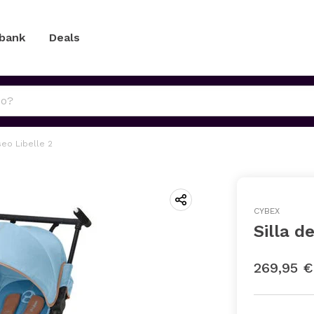
 bank
Deals
seo Libelle 2
CYBEX
Silla d
269,95 €