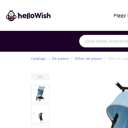
Piggy
Catálogo
De paseo
Sillas de paseo
Silla de pa