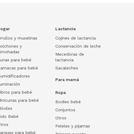
ogar
Lactancia
rrullos y muselinas
Cojines de lactancia
olchones y
Conservación de leche
lmohadas
Mecedoras de
unas para bebé
lactancia
amacas para bebé
Sacaleches
umidificadores
Para mamá
luminación
ibros para bebé
Ropa
inicunas para bebé
Bodies bebé
óviles
Conjuntos
ido Bebé
Otros
tros
Peleles y pijamas
arques para bebé
Primera puesta