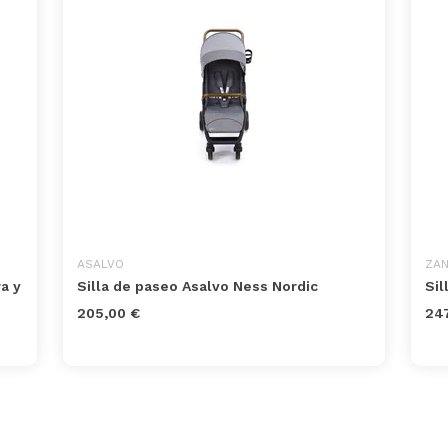
ASALVO
ZA
a y
Silla de paseo Asalvo Ness Nordic
Sil
205,00 €
247