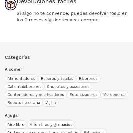
Devoluciones fáciles
Si algo no te convence, puedes devolvérnoslo en
los 2 meses siguientes a su compra.
Categorías
A comer
Alimentadores
Baberos y toallas
Biberones
Calientabiberones
Chupetes y accesorios
Contenedores y dosificadores
Esterilizadores
Mordedores
Robots de cocina
Vajilla
A jugar
Aire libre
Alfombras y gimnasios
Andadores y correpasillos para bebés
Balancines