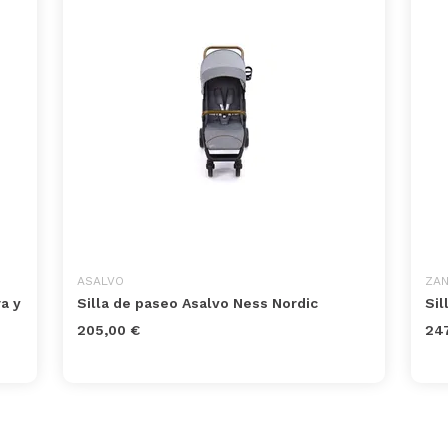
ASALVO
ZA
a y
Silla de paseo Asalvo Ness Nordic
Sil
205,00 €
247