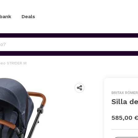
 bank
Deals
aseo STRIDER M
BRITAX RÖMER
Silla 
585,00 