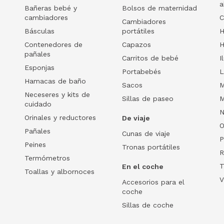
a
Bañeras bebé y
Bolsos de maternidad
cambiadores
C
Cambiadores
Básculas
portátiles
H
Contenedores de
Capazos
H
pañales
Carritos de bebé
I
Esponjas
Portabebés
L
Hamacas de baño
Sacos
M
Neceseres y kits de
Sillas de paseo
M
cuidado
N
Orinales y reductores
De viaje
O
Pañales
Cunas de viaje
P
Peines
Tronas portátiles
R
Termómetros
T
En el coche
Toallas y albornoces
V
Accesorios para el
coche
Sillas de coche