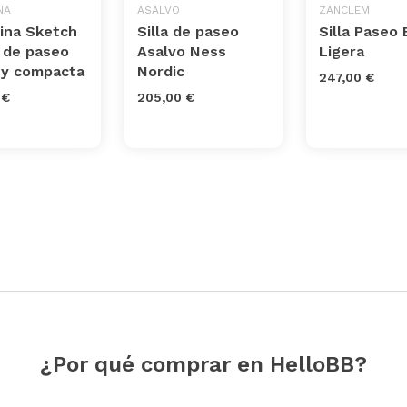
NA
ASALVO
ZANCLEM
sina Sketch
Silla de paseo
Silla Paseo
a de paseo
Asalvo Ness
Ligera
a y compacta
Nordic
247,00 €
 €
205,00 €
¿Por qué comprar en HelloBB?