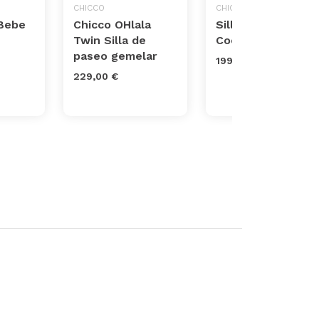
CHICCO
CHICCO
 Bebe
Chicco OHlala
Silla Paseo Goody
Twin Silla de
Cool
paseo gemelar
199,00 €
229,00 €