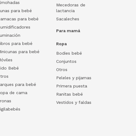
lmohadas
Mecedoras de
unas para bebé
lactancia
amacas para bebé
Sacaleches
umidificadores
Para mamá
luminación
ibros para bebé
Ropa
inicunas para bebé
Bodies bebé
óviles
Conjuntos
ido Bebé
Otros
tros
Peleles y pijamas
arques para bebé
Primera puesta
opa de cama
Ranitas bebé
ronas
Vestidos y faldas
igilabebés