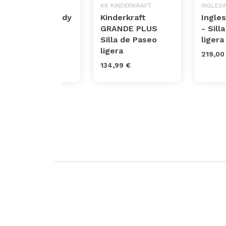
CHICCO
KK KINDERKRAFT
INGLESI
Silla Paseo Goody
Kinderkraft
Ingle
Cool
GRANDE PLUS
- Sill
Silla de Paseo
liger
199,00 €
ligera
219,00
134,99 €