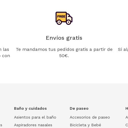
Envíos gratis
 las
Te mandamos tus pedidos gratis a partir de
Si a
o con
50€.
Baño y cuidados
De paseo
H
Asientos para el baño
Accesorios de paseo
A
os
Aspiradores nasales
Bicicleta y Bebé
C