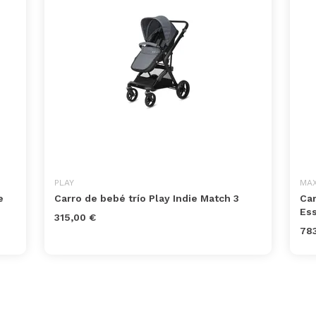
PLAY
MAX
e
Carro de bebé trío Play Indie Match 3
Car
Ess
315,00 €
78