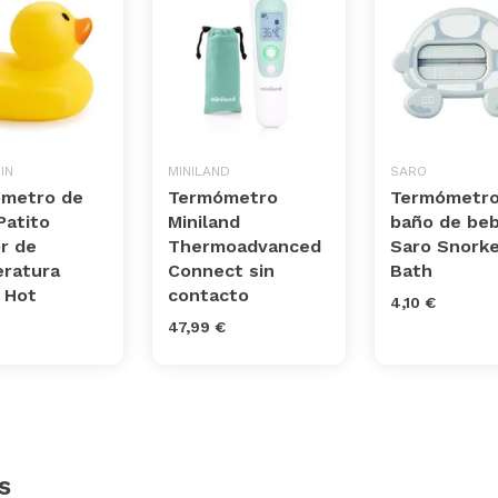
IN
MINILAND
SARO
metro de
Termómetro
Termómetro
Patito
Miniland
baño de be
r de
Thermoadvanced
Saro Snorke
ratura
Connect sin
Bath
 Hot
contacto
4,10 €
47,99 €
s