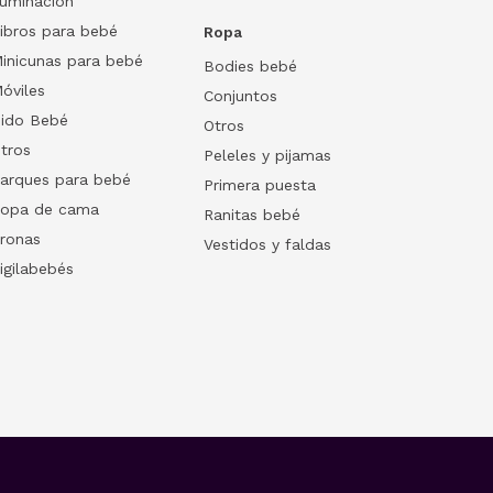
luminación
ibros para bebé
Ropa
inicunas para bebé
Bodies bebé
óviles
Conjuntos
ido Bebé
Otros
tros
Peleles y pijamas
arques para bebé
Primera puesta
opa de cama
Ranitas bebé
ronas
Vestidos y faldas
igilabebés