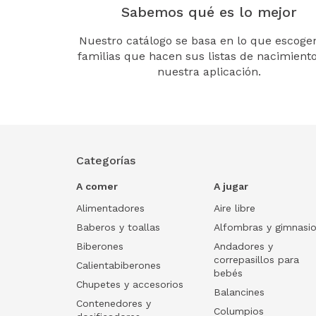
Sabemos qué es lo mejor
Nuestro catálogo se basa en lo que escogen
familias que hacen sus listas de nacimient
nuestra aplicación.
Categorías
A comer
A jugar
Alimentadores
Aire libre
Baberos y toallas
Alfombras y gimnasi
Biberones
Andadores y
correpasillos para
Calientabiberones
bebés
Chupetes y accesorios
Balancines
Contenedores y
Columpios