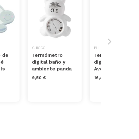
CHICCO
PHILIPS
 de
Termómetro
Termómetro
bé
digital baño y
digital Philips
ls
ambiente panda
Avent
9,50 €
16,45 €