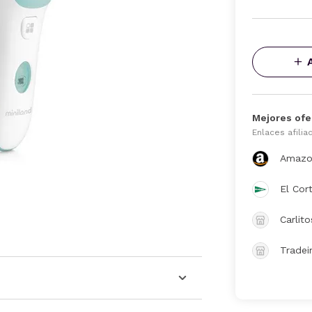
Mejores ofe
Enlaces afilia
Amazo
El Cor
Carlit
Tradei