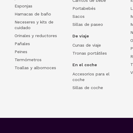
Carritos de bebé
I
Esponjas
Portabebés
L
Hamacas de baño
Sacos
M
Neceseres y kits de
Sillas de paseo
M
cuidado
N
Orinales y reductores
De viaje
O
Pañales
Cunas de viaje
P
Peines
Tronas portátiles
R
Termómetros
T
En el coche
Toallas y albornoces
V
Accesorios para el
coche
Sillas de coche