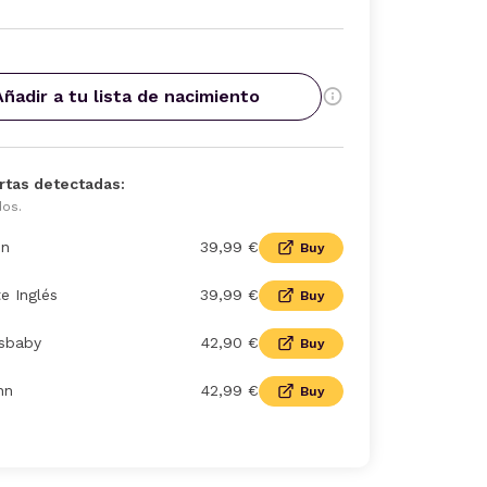
Añadir a tu lista de nacimiento
rtas detectadas:
dos.
n
39,99 €
Buy
te Inglés
39,99 €
Buy
osbaby
42,90 €
Buy
nn
42,99 €
Buy