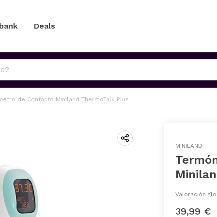
 bank
Deals
etro de Contacto Miniland ThermoTalk Plus
MINILAND
Termóm
Minila
Valoración glo
39,99 €