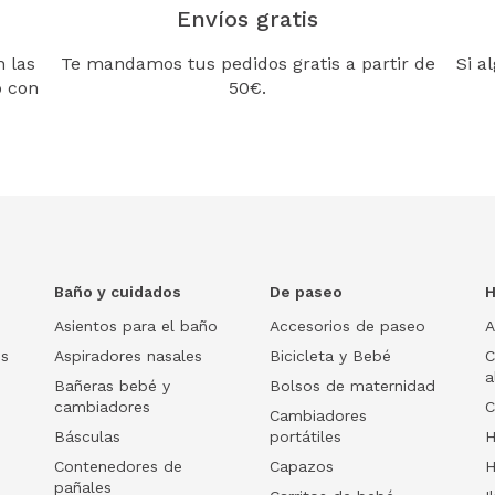
Envíos gratis
 las
Te mandamos tus pedidos gratis a partir de
Si a
o con
50€.
Baño y cuidados
De paseo
H
Asientos para el baño
Accesorios de paseo
A
os
Aspiradores nasales
Bicicleta y Bebé
C
a
Bañeras bebé y
Bolsos de maternidad
cambiadores
C
Cambiadores
Básculas
portátiles
H
Contenedores de
Capazos
H
pañales