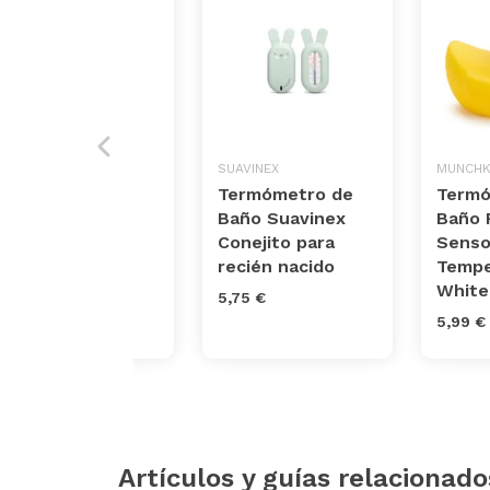
PHILIPS
SUAVINEX
MUNCHK
Termómetro
Termómetro de
Termó
digital Philips
Baño Suavinex
Baño 
Avent
Conejito para
Senso
recién nacido
Tempe
16,45 €
White
5,75 €
5,99 €
Artículos y guías relacionado