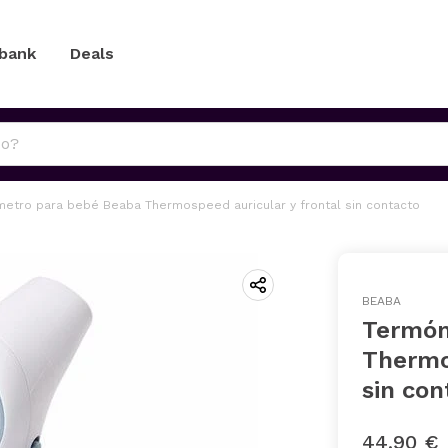
 bank
Deals
etro para bebé Beaba Thermospeed auricular y frontal sin contacto
BEABA
Termóm
Thermo
sin con
44,90 €