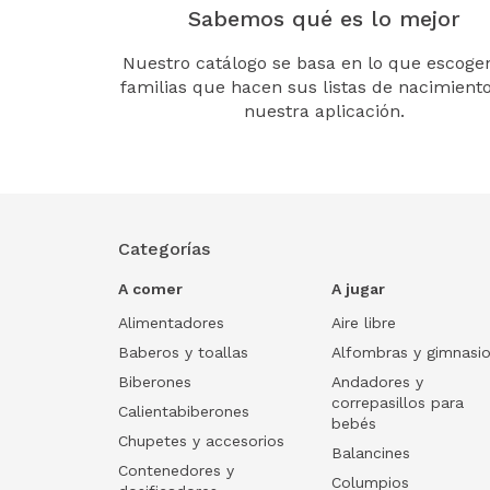
Sabemos qué es lo mejor
Nuestro catálogo se basa en lo que escogen
familias que hacen sus listas de nacimient
nuestra aplicación.
Categorías
A comer
A jugar
Alimentadores
Aire libre
Baberos y toallas
Alfombras y gimnasi
Biberones
Andadores y
correpasillos para
Calientabiberones
bebés
Chupetes y accesorios
Balancines
Contenedores y
Columpios