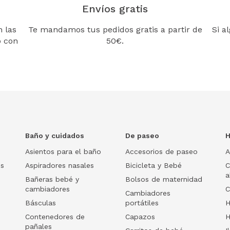
Envíos gratis
 las
Te mandamos tus pedidos gratis a partir de
Si a
o con
50€.
Baño y cuidados
De paseo
H
Asientos para el baño
Accesorios de paseo
A
os
Aspiradores nasales
Bicicleta y Bebé
C
a
Bañeras bebé y
Bolsos de maternidad
cambiadores
C
Cambiadores
Básculas
portátiles
H
Contenedores de
Capazos
H
pañales