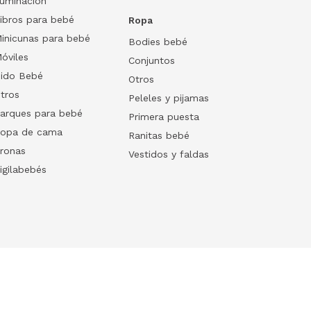
luminación
ibros para bebé
Ropa
inicunas para bebé
Bodies bebé
óviles
Conjuntos
ido Bebé
Otros
tros
Peleles y pijamas
arques para bebé
Primera puesta
opa de cama
Ranitas bebé
ronas
Vestidos y faldas
igilabebés