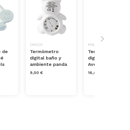
CHICCO
PHILIPS
 de
Termómetro
Termómetro
bé
digital baño y
digital Philips
ls
ambiente panda
Avent
9,50 €
16,45 €