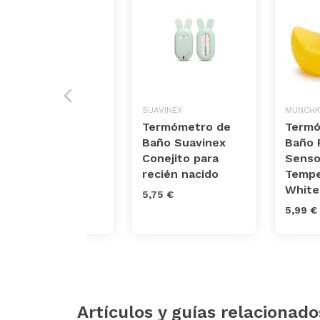
PHILIPS
SUAVINEX
MUNCHK
Termómetro
Termómetro de
Termó
digital Philips
Baño Suavinex
Baño 
Avent
Conejito para
Senso
recién nacido
Tempe
16,45 €
White
5,75 €
5,99 €
Artículos y guías relacionado