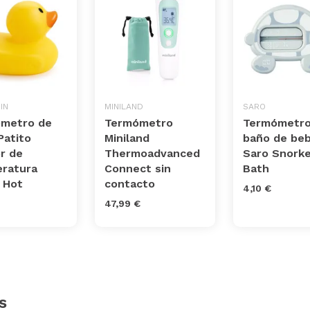
IN
MINILAND
SARO
metro de
Termómetro
Termómetro
Patito
Miniland
baño de be
r de
Thermoadvanced
Saro Snorke
ratura
Connect sin
Bath
 Hot
contacto
4,10 €
47,99 €
s