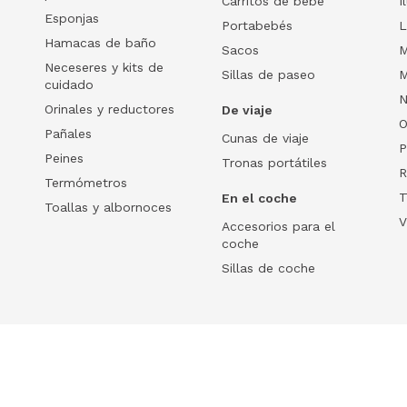
Carritos de bebé
I
Esponjas
Portabebés
L
Hamacas de baño
Sacos
M
Neceseres y kits de
Sillas de paseo
M
cuidado
N
Orinales y reductores
De viaje
O
Pañales
Cunas de viaje
P
Peines
Tronas portátiles
R
Termómetros
T
En el coche
Toallas y albornoces
V
Accesorios para el
coche
Sillas de coche