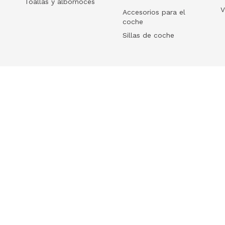
Toallas y albornoces
V
Accesorios para el
coche
Sillas de coche
Help
 tu ecommerce
Frequently Asked Questions