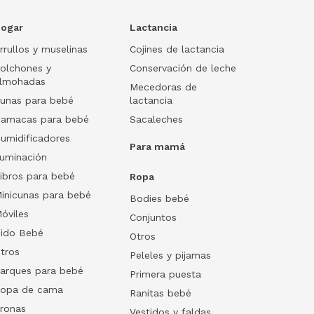
ogar
Lactancia
rrullos y muselinas
Cojines de lactancia
olchones y
Conservación de leche
lmohadas
Mecedoras de
unas para bebé
lactancia
amacas para bebé
Sacaleches
umidificadores
Para mamá
luminación
ibros para bebé
Ropa
inicunas para bebé
Bodies bebé
óviles
Conjuntos
ido Bebé
Otros
tros
Peleles y pijamas
arques para bebé
Primera puesta
opa de cama
Ranitas bebé
ronas
Vestidos y faldas