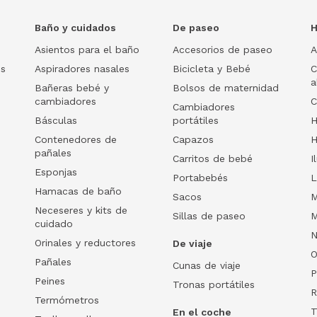
Baño y cuidados
De paseo
H
Asientos para el baño
Accesorios de paseo
A
os
Aspiradores nasales
Bicicleta y Bebé
C
a
Bañeras bebé y
Bolsos de maternidad
cambiadores
C
Cambiadores
Básculas
portátiles
H
Contenedores de
Capazos
H
pañales
Carritos de bebé
I
Esponjas
Portabebés
L
Hamacas de baño
Sacos
M
Neceseres y kits de
Sillas de paseo
M
cuidado
N
Orinales y reductores
De viaje
O
Pañales
Cunas de viaje
P
Peines
Tronas portátiles
R
Termómetros
T
En el coche