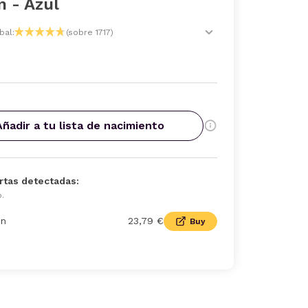
 - Azul
bal:
(sobre 1717)
Añadir a tu lista de nacimiento
rtas detectadas:
o.
n
23,79 €
Buy