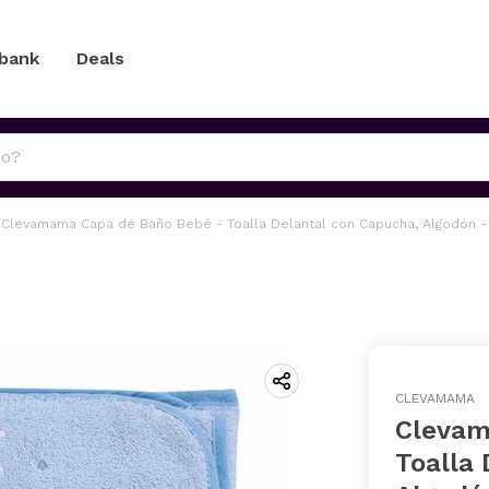
 bank
Deals
Clevamama Capa de Baño Bebé - Toalla Delantal con Capucha, Algodón -
CLEVAMAMA
Clevam
Toalla 