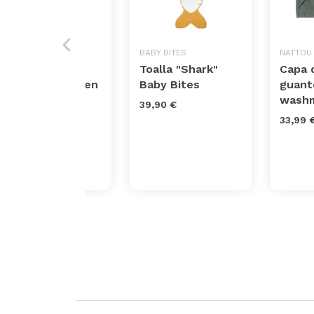
ODOT
BABY BITES
NATTOU
Odot Poncho
Toalla "Shark"
Capa 
Toalla de baño en
Baby Bites
guant
la Playa con
washm
39,90 €
Capucha, niños
33,99 
Albornoz Playa
Algodón...
7,49 €