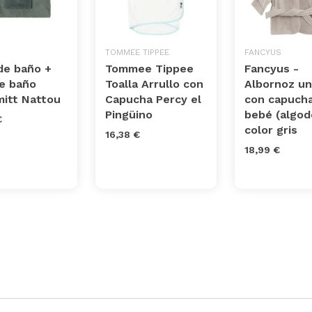
TOMMEE TIPPEE
FANCYUS
de baño +
Tommee Tippee
Fancyus -
e baño
Toalla Arrullo con
Albornoz un
itt Nattou
Capucha Percy el
con capucha
Pingüino
bebé (algod
€
color gris
16,38 €
18,99 €