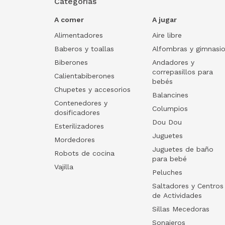
Categorías
A comer
A jugar
Alimentadores
Aire libre
Baberos y toallas
Alfombras y gimnasi
Biberones
Andadores y
correpasillos para
Calientabiberones
bebés
Chupetes y accesorios
Balancines
Contenedores y
Columpios
dosificadores
Dou Dou
Esterilizadores
Juguetes
Mordedores
Juguetes de baño
Robots de cocina
para bebé
Vajilla
Peluches
Saltadores y Centros
de Actividades
Sillas Mecedoras
Sonajeros