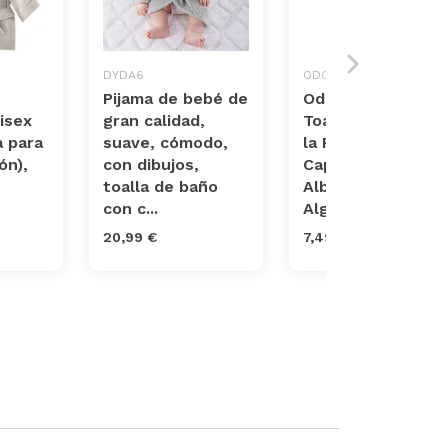
DYDA6
ODOT
Pijama de bebé de
Odot Poncho
isex
gran calidad,
Toalla de baño en
 para
suave, cómodo,
la Playa con
ón),
con dibujos,
Capucha, niños
toalla de baño
Albornoz Playa
con c...
Algodón...
20,99 €
7,49 €