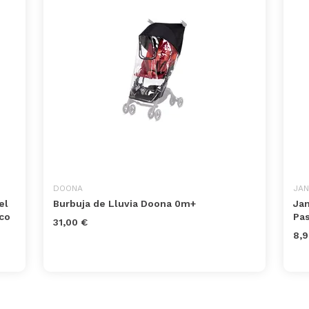
DOONA
JAN
el
Burbuja de Lluvia Doona 0m+
Jan
co
Pas
31,00 €
8,9