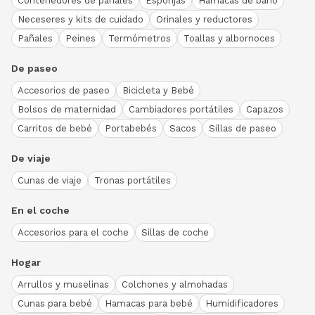
Contenedores de pañales
Esponjas
Hamacas de baño
Neceseres y kits de cuidado
Orinales y reductores
Pañales
Peines
Termómetros
Toallas y albornoces
De paseo
Accesorios de paseo
Bicicleta y Bebé
Bolsos de maternidad
Cambiadores portátiles
Capazos
Carritos de bebé
Portabebés
Sacos
Sillas de paseo
De viaje
Cunas de viaje
Tronas portátiles
En el coche
Accesorios para el coche
Sillas de coche
Hogar
Arrullos y muselinas
Colchones y almohadas
Cunas para bebé
Hamacas para bebé
Humidificadores