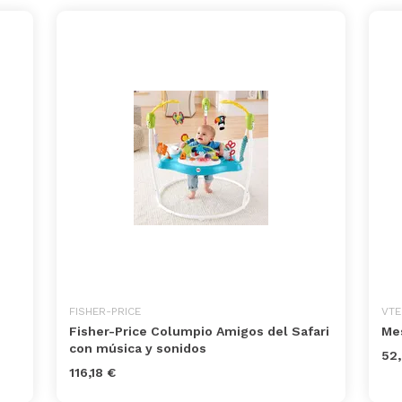
FISHER-PRICE
VTE
1
Fisher-Price Columpio Amigos del Safari
Mes
con música y sonidos
52,
116,18 €