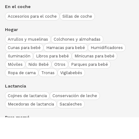
En el coche
Accesorios para el coche
Sillas de coche
Hogar
Arrullos y muselinas
Colchones y almohadas
Cunas para bebé
Hamacas para bebé
Humidificadores
Iluminación
Libros para bebé
Minicunas para bebé
Móviles
Nido Bebé
Otros
Parques para bebé
Ropa de cama
Tronas
Vigilabebés
Lactancia
Cojines de lactancia
Conservación de leche
Mecedoras de lactancia
Sacaleches
Para mamá
Ropa