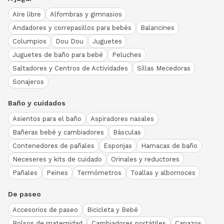
Aire libre
Alfombras y gimnasios
Andadores y correpasillos para bebés
Balancines
Columpios
Dou Dou
Juguetes
Juguetes de baño para bebé
Peluches
Saltadores y Centros de Actividades
Sillas Mecedoras
Sonajeros
Baño y cuidados
Asientos para el baño
Aspiradores nasales
Bañeras bebé y cambiadores
Básculas
Contenedores de pañales
Esponjas
Hamacas de baño
Neceseres y kits de cuidado
Orinales y reductores
Pañales
Peines
Termómetros
Toallas y albornoces
De paseo
Accesorios de paseo
Bicicleta y Bebé
Bolsos de maternidad
Cambiadores portátiles
Capazos