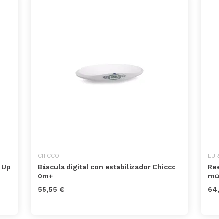
CHICCO
EUR
 Up
Báscula digital con estabilizador Chicco
Ree
0m+
mú
55,55 €
64