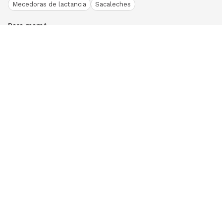
Mecedoras de lactancia
Sacaleches
Para mamá
Ropa
Bodies bebé
Conjuntos
Otros
Peleles y pijamas
Primera puesta
Ranitas bebé
Vestidos y faldas
Download our App