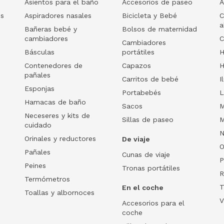
Asientos para el baño
Accesorios de paseo
A
os
Aspiradores nasales
Bicicleta y Bebé
C
a
Bañeras bebé y
Bolsos de maternidad
cambiadores
C
Cambiadores
Básculas
portátiles
H
Contenedores de
Capazos
H
pañales
Carritos de bebé
I
Esponjas
Portabebés
L
Hamacas de baño
Sacos
M
Neceseres y kits de
Sillas de paseo
M
cuidado
N
Orinales y reductores
De viaje
O
Pañales
Cunas de viaje
P
Peines
Tronas portátiles
R
Termómetros
T
En el coche
Toallas y albornoces
V
Accesorios para el
coche