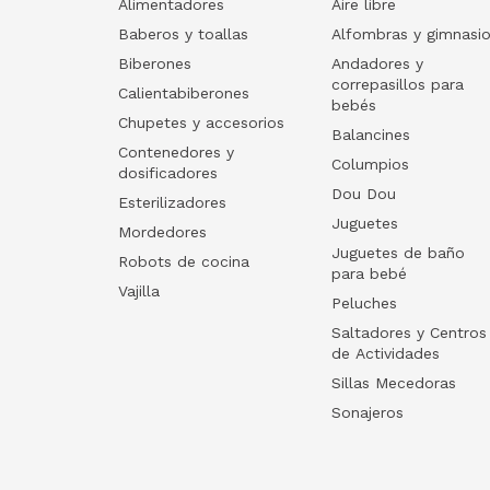
Alimentadores
Aire libre
Baberos y toallas
Alfombras y gimnasi
Biberones
Andadores y
correpasillos para
Calientabiberones
bebés
Chupetes y accesorios
Balancines
Contenedores y
Columpios
dosificadores
Dou Dou
Esterilizadores
Juguetes
Mordedores
Juguetes de baño
Robots de cocina
para bebé
Vajilla
Peluches
Saltadores y Centros
de Actividades
Sillas Mecedoras
Sonajeros