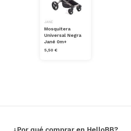
JANÉ
Mosquitera
Universal Negra
Jané 0m+
5,50 €
¿Por qué comprar en HelloBB?