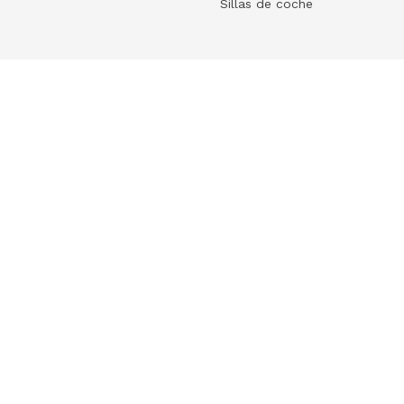
Sillas de coche
Help
 tu ecommerce
Frequently Asked Questions