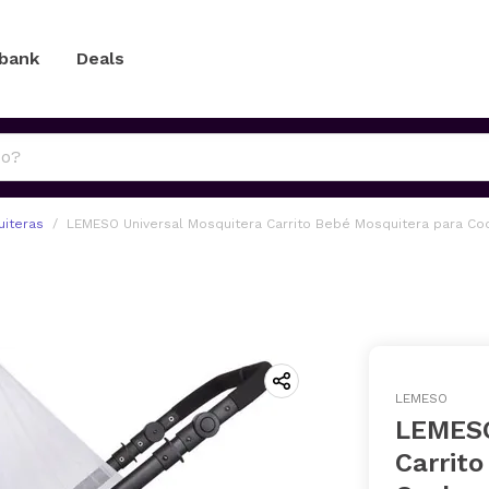
 bank
Deals
iteras
LEMESO Universal Mosquitera Carrito Bebé Mosquitera para Coc
LEMESO
LEMESO
Carrit