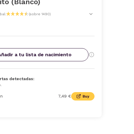
to (Blanco)
bal:
(sobre 1490)
Añadir a tu lista de nacimiento
rtas detectadas:
o.
n
7,49 €
Buy