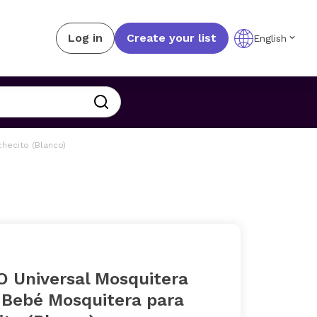
Log in
Create your list
English
hecito (Blanco)
 Universal Mosquitera
o Bebé Mosquitera para