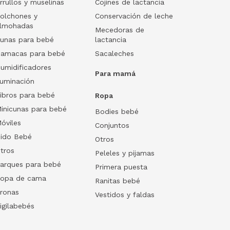
rrullos y muselinas
Cojines de lactancia
olchones y
Conservación de leche
lmohadas
Mecedoras de
unas para bebé
lactancia
amacas para bebé
Sacaleches
umidificadores
Para mamá
luminación
ibros para bebé
Ropa
inicunas para bebé
Bodies bebé
óviles
Conjuntos
ido Bebé
Otros
tros
Peleles y pijamas
arques para bebé
Primera puesta
opa de cama
Ranitas bebé
ronas
Vestidos y faldas
igilabebés