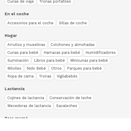
Cunas de viaje
Tronas portátiles
En el coche
Accesorios para el coche
Sillas de coche
Hogar
Arrullos y muselinas
Colchones y almohadas
Cunas para bebé
Hamacas para bebé
Humidificadores
Iluminación
Libros para bebé
Minicunas para bebé
Móviles
Nido Bebé
Otros
Parques para bebé
Ropa de cama
Tronas
Vigilabebés
Lactancia
Cojines de lactancia
Conservación de leche
Mecedoras de lactancia
Sacaleches
Para mamá