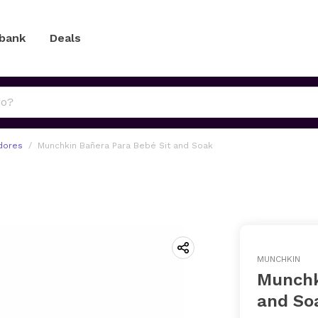
 bank
Deals
dores
Munchkin Bañera Para Bebé Sit and Soak
MUNCHKIN
Munchk
and So