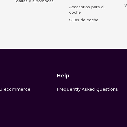
Toallas y albornoces
V
Accesorios para el
coche
Sillas de coche
Help
 tu ecommerce
Frequently Asked Questions