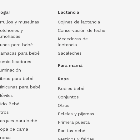
ogar
Lactancia
rrullos y muselinas
Cojines de lactancia
olchones y
Conservación de leche
lmohadas
Mecedoras de
unas para bebé
lactancia
amacas para bebé
Sacaleches
umidificadores
Para mamá
luminación
ibros para bebé
Ropa
inicunas para bebé
Bodies bebé
óviles
Conjuntos
ido Bebé
Otros
tros
Peleles y pijamas
arques para bebé
Primera puesta
opa de cama
Ranitas bebé
ronas
Vestidos y faldas