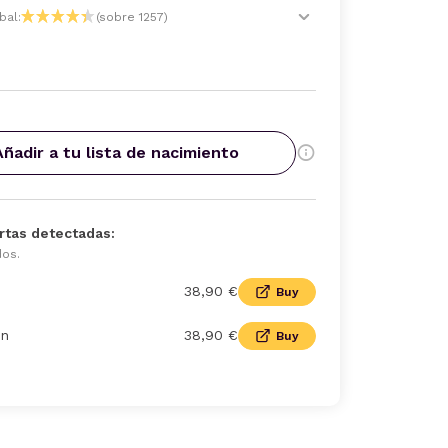
bal:
(sobre 1257)
Añadir a tu lista de nacimiento
rtas detectadas:
dos.
38,90 €
Buy
n
38,90 €
Buy