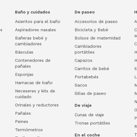
Baño y cuidados
De paseo
H
Asientos para el baño
Accesorios de paseo
A
os
Aspiradores nasales
Bicicleta y Bebé
C
a
Bañeras bebé y
Bolsos de maternidad
cambiadores
C
Cambiadores
Básculas
portátiles
H
Contenedores de
Capazos
H
pañales
Carritos de bebé
I
Esponjas
Portabebés
L
Hamacas de baño
Sacos
M
Neceseres y kits de
Sillas de paseo
M
cuidado
N
Orinales y reductores
De viaje
O
Pañales
Cunas de viaje
P
Peines
Tronas portátiles
R
Termómetros
T
En el coche