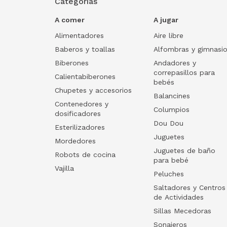
Categorías
A comer
A jugar
Alimentadores
Aire libre
Baberos y toallas
Alfombras y gimnasi
Biberones
Andadores y
correpasillos para
Calientabiberones
bebés
Chupetes y accesorios
Balancines
Contenedores y
Columpios
dosificadores
Dou Dou
Esterilizadores
Juguetes
Mordedores
Juguetes de baño
Robots de cocina
para bebé
Vajilla
Peluches
Saltadores y Centros
de Actividades
Sillas Mecedoras
Sonajeros