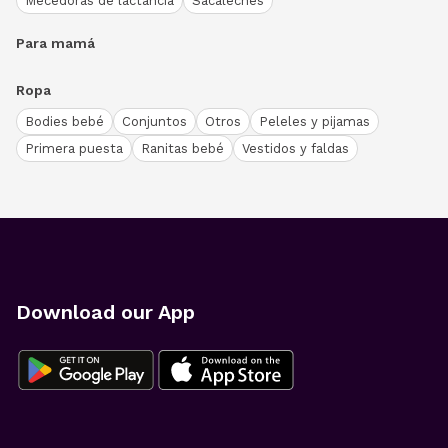
Mecedoras de lactancia
Sacaleches
Para mamá
Ropa
Bodies bebé
Conjuntos
Otros
Peleles y pijamas
Primera puesta
Ranitas bebé
Vestidos y faldas
Download our App