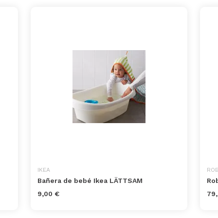
IKEA
RO
Bañera de bebé Ikea LÄTTSAM
Rob
9,00 €
79,