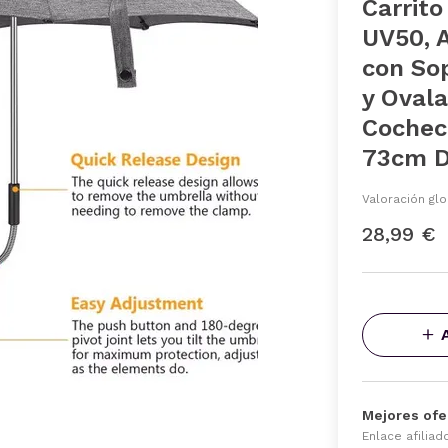
Carrito
UV50, A
con So
y Ovala
Cocheci
73cm D
Valoración glo
28,99 €
Mejores ofe
Enlace afiliad