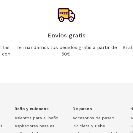
Envíos gratis
 las
Te mandamos tus pedidos gratis a partir de
Si a
o con
50€.
Baño y cuidados
De paseo
H
Asientos para el baño
Accesorios de paseo
A
os
Aspiradores nasales
Bicicleta y Bebé
C
a