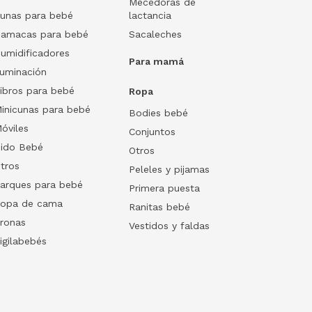
Mecedoras de
unas para bebé
lactancia
amacas para bebé
Sacaleches
umidificadores
Para mamá
luminación
ibros para bebé
Ropa
inicunas para bebé
Bodies bebé
óviles
Conjuntos
ido Bebé
Otros
tros
Peleles y pijamas
arques para bebé
Primera puesta
opa de cama
Ranitas bebé
ronas
Vestidos y faldas
igilabebés