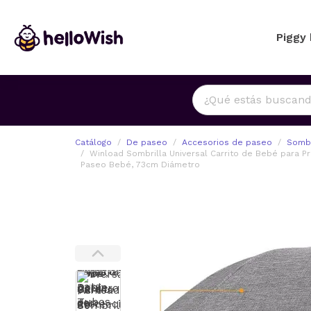
Piggy
Catálogo
De paseo
Accesorios de paseo
Sombr
Winload Sombrilla Universal Carrito de Bebé para P
Paseo Bebé, 73cm Diámetro