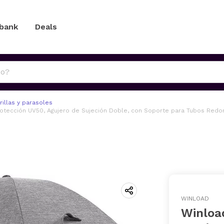
 bank
Deals
illas y parasoles
rotección UV50, Agujero de Sujeción Doble, con Soporte para Tubos Redon
WINLOAD
Winload