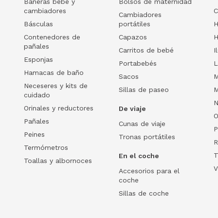
Bañeras bebé y
Bolsos de maternidad
cambiadores
C
Cambiadores
Básculas
portátiles
H
Contenedores de
Capazos
H
pañales
Carritos de bebé
I
Esponjas
Portabebés
L
Hamacas de baño
Sacos
M
Neceseres y kits de
Sillas de paseo
M
cuidado
N
Orinales y reductores
De viaje
O
Pañales
Cunas de viaje
P
Peines
Tronas portátiles
R
Termómetros
T
En el coche
Toallas y albornoces
V
Accesorios para el
coche
Sillas de coche