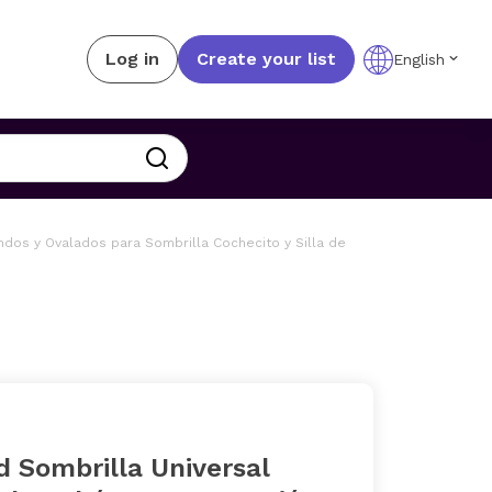
Log in
Create your list
English
dos y Ovalados para Sombrilla Cochecito y Silla de
 Sombrilla Universal