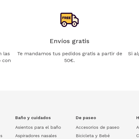
Envíos gratis
 las
Te mandamos tus pedidos gratis a partir de
Si a
o con
50€.
Baño y cuidados
De paseo
H
Asientos para el baño
Accesorios de paseo
A
os
Aspiradores nasales
Bicicleta y Bebé
C