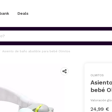
 bank
Deals
Asiento de baño abatible para bebé Olmitos
OLMITOS
Asiento
bebé O
Valoración glo
24,99 €