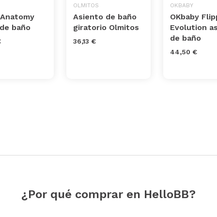
OLMITOS
OKBABY
 Anatomy
Asiento de baño
OKbaby Flip
 de baño
giratorio Olmitos
Evolution a
de baño
€
36,13 €
44,50 €
¿Por qué comprar en HelloBB?