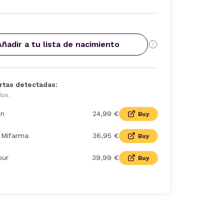
Añadir a tu lista de nacimiento
rtas detectadas:
dos.
n
24,99 €
Buy
| Mifarma
36,95 €
Buy
our
39,99 €
Buy