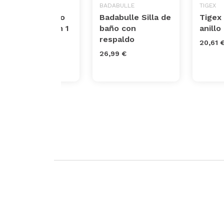
VTECH
BADABULLE
TIGEX
Asiento de baño
Badabulle Silla de
Tigex
interactivo 2 en 1
baño con
anillo
respaldo
57,99 €
20,61 
26,99 €