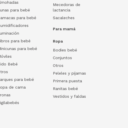
lmohadas
Mecedoras de
unas para bebé
lactancia
amacas para bebé
Sacaleches
umidificadores
Para mamá
luminación
ibros para bebé
Ropa
inicunas para bebé
Bodies bebé
óviles
Conjuntos
ido Bebé
Otros
tros
Peleles y pijamas
arques para bebé
Primera puesta
opa de cama
Ranitas bebé
ronas
Vestidos y faldas
igilabebés