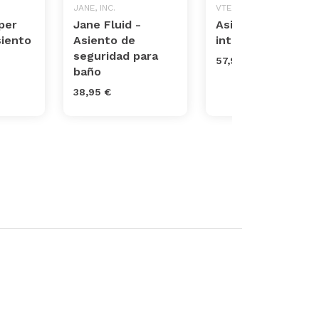
JANE, INC.
VTECH
per
Jane Fluid -
Asiento de baño
siento
Asiento de
interactivo 2 en 1
seguridad para
57,99 €
baño
38,95 €