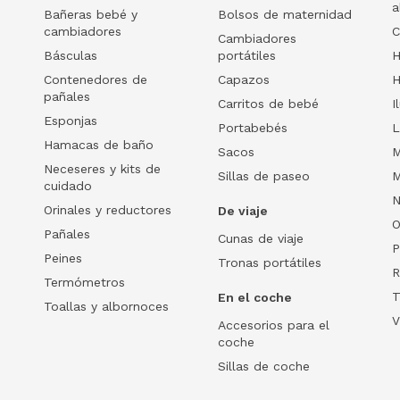
a
Bañeras bebé y
Bolsos de maternidad
cambiadores
C
Cambiadores
Básculas
portátiles
H
Contenedores de
Capazos
H
pañales
Carritos de bebé
I
Esponjas
Portabebés
L
Hamacas de baño
Sacos
M
Neceseres y kits de
Sillas de paseo
M
cuidado
N
Orinales y reductores
De viaje
O
Pañales
Cunas de viaje
P
Peines
Tronas portátiles
R
Termómetros
T
En el coche
Toallas y albornoces
V
Accesorios para el
coche
Sillas de coche