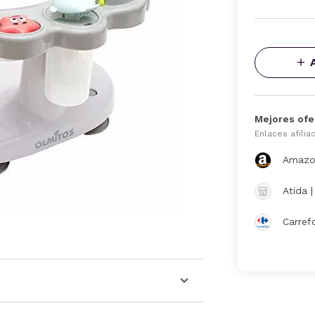
Mejores ofe
Enlaces afilia
Amazo
Atida 
Carref