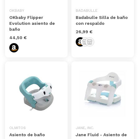
OKBABY
BADABULLE
OKbaby Flipper
Badabulle Silla de baño
Evolution asiento de
con respaldo
baño
26,99 €
44,50 €
OLMITOS
JANE, INC.
Asiento de baño
Jane Fluid - Asiento de