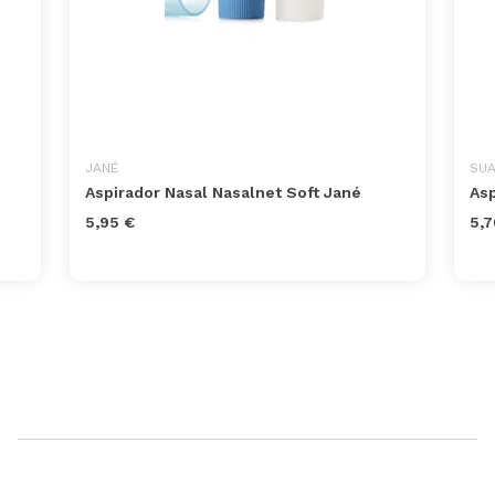
JANÉ
SUA
Aspirador Nasal Nasalnet Soft Jané
Asp
5,95 €
5,7