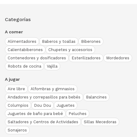
Categorías
A comer
Alimentadores
Baberos y toallas
Biberones
Calientabiberones
Chupetes y accesorios
Contenedores y dosificadores
Esterilizadores
Mordedores
Robots de cocina
Vajilla
A jugar
Aire libre
Alfombras y gimnasios
Andadores y correpasillos para bebés
Balancines
Columpios
Dou Dou
Juguetes
Juguetes de baño para bebé
Peluches
Saltadores y Centros de Actividades
Sillas Mecedoras
Sonajeros