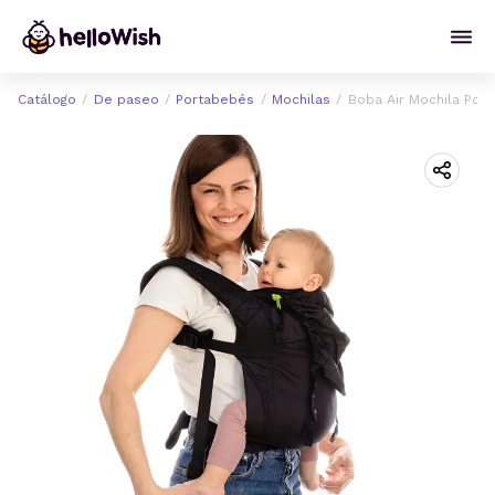
Catálogo
De paseo
Portabebés
Mochilas
Boba Air Mochila Por