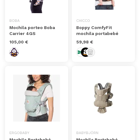
BOBA
CHICCO
Mochila porteo Boba
Boppy ComfyFit
Carrier 4GS
mochila portabebé
105,00 €
59,98 €
ERGOBABY
BABYBJÖRN
Mochila Portabebé
Mochila Portabebé