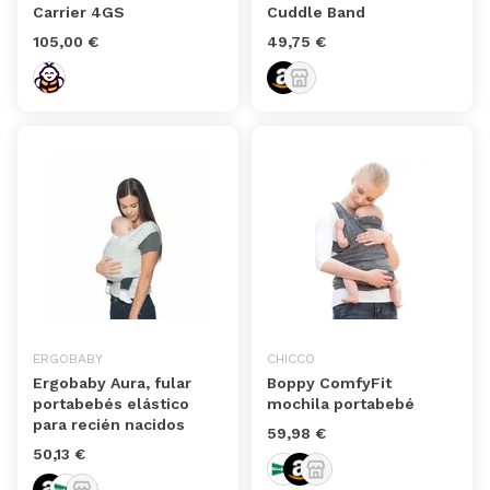
Carrier 4GS
Cuddle Band
105,00 €
49,75 €
ERGOBABY
CHICCO
Ergobaby Aura, fular
Boppy ComfyFit
portabebés elástico
mochila portabebé
para recién nacidos
59,98 €
50,13 €