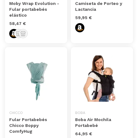
Moby Wrap Evolution -
Camiseta de Porteo y
Fular portabebés
Lactancia
elástico
59,95 €
58,47 €
CHICCO
BOBA
Fular Portabebés
Boba Air Mochila
Chicco Boppy
Portabebé
ComfyHug
64,95 €