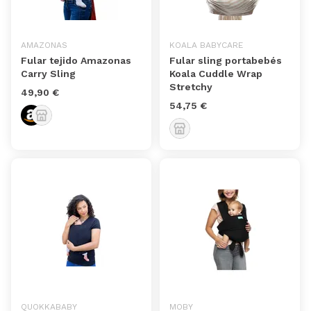
AMAZONAS
KOALA BABYCARE
Fular tejido Amazonas
Fular sling portabebés
Carry Sling
Koala Cuddle Wrap
Stretchy
49,90 €
54,75 €
QUOKKABABY
MOBY