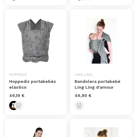
HOPPEDIZ
LING LING
Hoppediz portabebés
Bandolera portabebé
elástico
Ling Ling d'amour
46,19 €
46,90 €