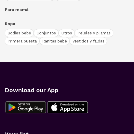
Para mamá
Ropa
Bodies bebé
Conjuntos
Otros
Peleles y pijamas
Primera puesta
Ranitas bebé
Vestidos y faldas
Download our App