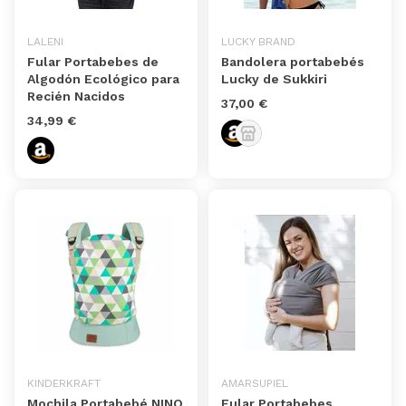
LALENI
LUCKY BRAND
Fular Portabebes de
Bandolera portabebés
Algodón Ecológico para
Lucky de Sukkiri
Recién Nacidos
37,00 €
34,99 €
KINDERKRAFT
AMARSUPIEL
Mochila Portabebé NINO
Fular Portabebes