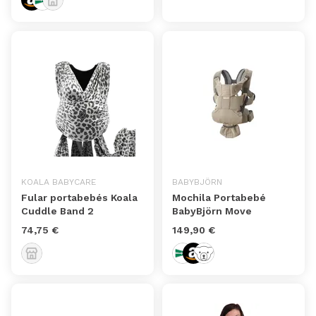
KOALA BABYCARE
BABYBJÖRN
Fular portabebés Koala
Mochila Portabebé
Cuddle Band 2
BabyBjörn Move
74,75 €
149,90 €