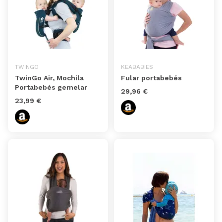
TWINGO
KEABABIES
TwinGo Air, Mochila
Fular portabebés
Portabebés gemelar
29,96 €
23,99 €