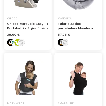
CHICCO
MANDUCA
Chicco Marsupio EasyFit
Fular elástico
Portabebés Ergonómico
portabebés Manduca
39,00 €
57,05 €
MOBY WRAP
AMARSUPIEL