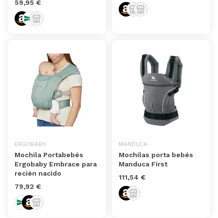
59,95 €
ERGOBABY
MANDUCA
Mochila Portabebés
Mochilas porta bebés
Ergobaby Embrace para
Manduca First
recién nacido
111,54 €
79,92 €