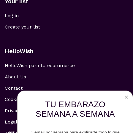
Your list
Log in
Create your list
HelloWish
HelloWish para tu ecommerce
About Us
Contact
Cookie Policy
TU EMBARAZO
Privacy Policy
SEMANA A SEMANA
Legal Notice
1 email por semana para explicarte todo lo que