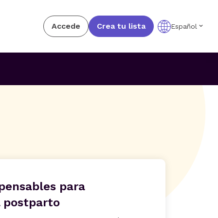
Accede
Crea tu lista
Español
spensables para
l postparto