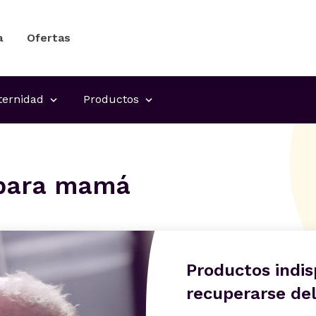
a
Ofertas
ernidad
Productos
 para mamá
Productos indi
recuperarse de