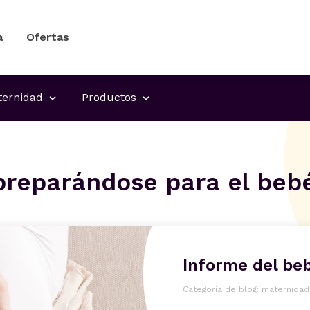
a
Ofertas
ernidad
Productos
 preparándose para el beb
Informe del be
Categoría de blog: maternidad