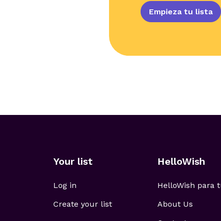
Empieza tu lista
Your list
HelloWish
Log in
HelloWish para
Create your list
About Us