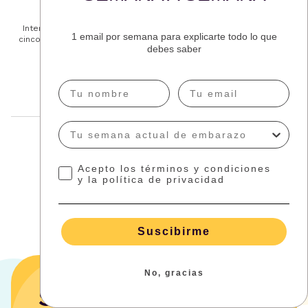
Redactora creativa, graduada en Relaciones Públicas e
Internacionales y mamá de tres niños encantadores. Autora de
1 email por semana para explicarte todo lo que
cinco libros de cuentos infantiles y un libro humorístico sobre la
debes saber
maternidad.
Más sobre el autor
Comparte este artículo
Acepto los términos y condiciones
y la política de privacidad
Suscibirme
No, gracias
Se acerca ese día