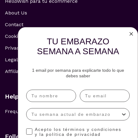
HelloWish para tu ecommerce
About Us
Contact
Cookie Policy
TU EMBARAZO
Privacy Policy
SEMANA A SEMANA
Legal Notice
1 email por semana para explicarte todo lo que
Affiliate and Advertising Policy
debes saber
Help
Frequently Asked Questions
Acepto los términos y condiciones
y la política de privacidad
Follow us