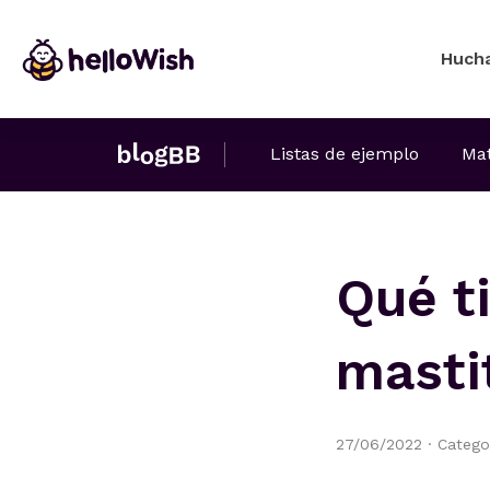
Huch
Listas de ejemplo
Mat
Qué t
masti
27/06/2022
·
Catego