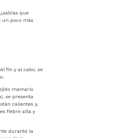
 ¿sabías que
es un poco más
 fin y al cabo, se
r.
tejido mamario
l, se presenta
tán calientes y,
s fiebre alta y
nte durante la