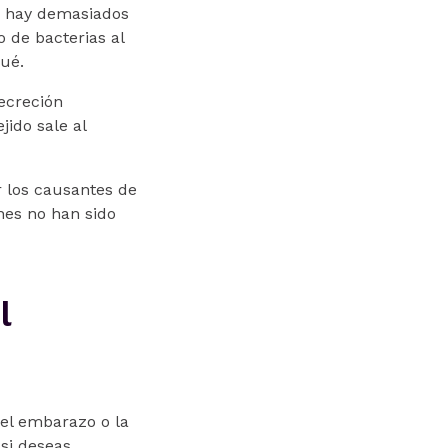
no hay demasiados
 de bacterias al
ué.
secreción
jido sale al
r los causantes de
nes no han sido
l
 el embarazo o la
 si deseas