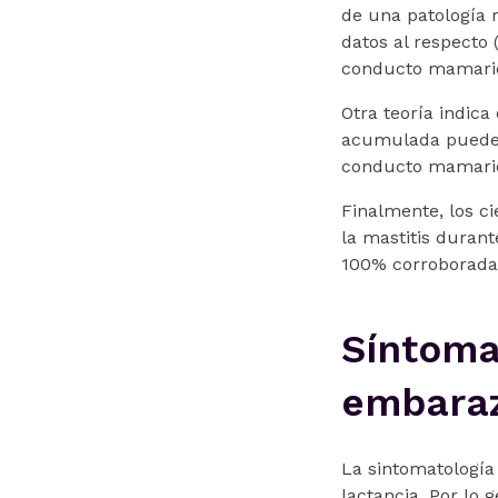
de una patología 
datos al respecto 
conducto mamario
Otra teoría indica
acumulada puede in
conducto mamario
Finalmente, los c
la mastitis durant
100% corroboradas
Síntoma
embara
La sintomatología
lactancia. Por lo 