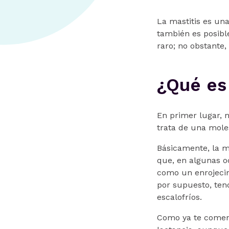
La mastitis es un
también es posibl
raro; no obstante,
¿Qué es 
En primer lugar, m
trata de una mol
Básicamente, la m
que, en algunas o
como un enrojecimi
por supuesto, tend
escalofríos.
Como ya te comen