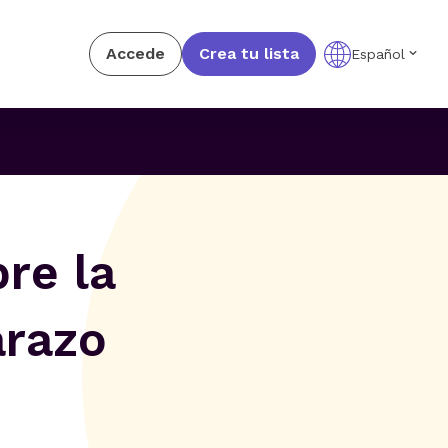
Accede
Crea tu lista
Español
re la
arazo