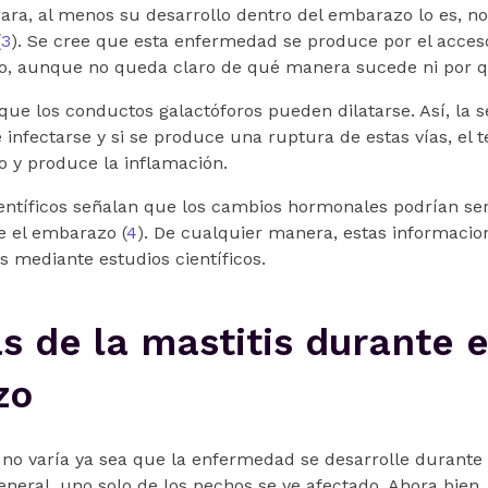
rara, al menos su desarrollo dentro del embarazo lo es, 
(
3
). Se cree que esta enfermedad se produce por el acceso
, aunque no queda claro de qué manera sucede ni por q
 que los conductos galactóforos pueden dilatarse. Así, la 
fectarse y si se produce una ruptura de estas vías, el te
 y produce la inflamación.
ientíficos señalan que los cambios hormonales podrían se
e el embarazo (
4
). De cualquier manera, estas informacio
 mediante estudios científicos.
s de la mastitis durante e
zo
 no varía ya sea que la enfermedad se desarrolle durante
general, uno solo de los pechos se ve afectado. Ahora bien,