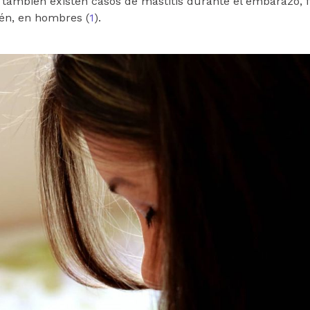
 también existen casos de mastitis durante el embarazo, f
ién, en hombres (
1
).