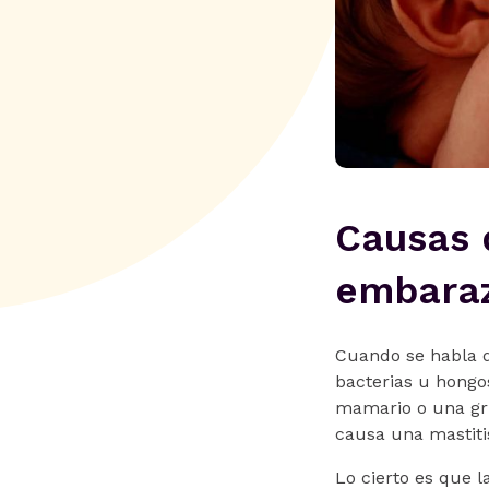
Causas d
embara
Cuando se habla de
bacterias u hongo
mamario o una gri
causa una mastit
Lo cierto es que l