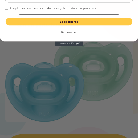
muy agradable para el bebé.
Acepto los términos y condiciones y la política de privacidad
Tiene arandela y, por lo tanto, puede utilizarse
Suscibirme
con un portachupetes.
No, gracias