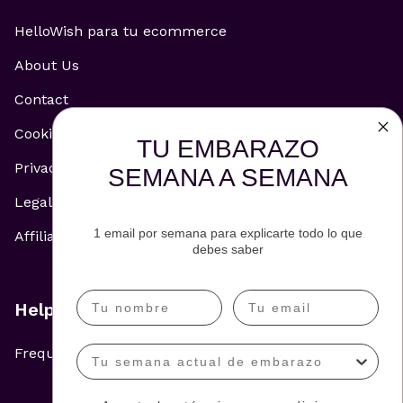
HelloWish para tu ecommerce
About Us
Contact
Cookie Policy
TU EMBARAZO
Privacy Policy
SEMANA A SEMANA
Legal Notice
1 email por semana para explicarte todo lo que
Affiliate and Advertising Policy
debes saber
Help
Frequently Asked Questions