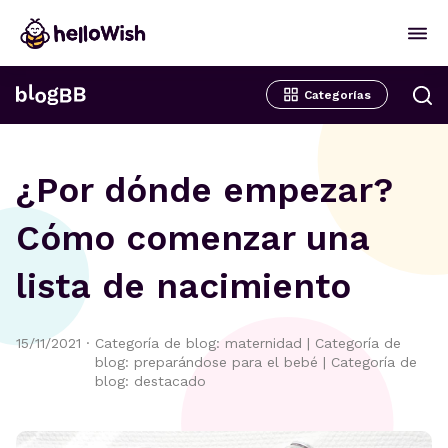
Categorías
¿Por dónde empezar?
Cómo comenzar una
lista de nacimiento
15/11/2021
·
Categoría de blog: maternidad
|
Categoría de
blog: preparándose para el bebé
|
Categoría de
blog: destacado