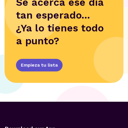
Se acerca ese día
tan esperado...
¿Ya lo tienes todo
a punto?
Empieza tu lista