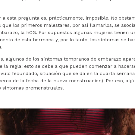
 a esta pregunta es, prácticamente, imposible. No obstant
s que los primeros malestares, por así llamarlos, se asoc
mbarazo, la hCG. Por supuestos algunas mujeres tienen 
umento de esta hormona y, por lo tanto, los síntomas se ha
s.
es, algunos de los síntomas tempranos de embarazo apar
de la regla; esto se debe a que pueden comenzar a hacerse
óvulo fecundado, situación que se da en la cuarta semana 
 cerca de la fecha de la nueva menstruación). Por eso, al
s síntomas premenstruales.