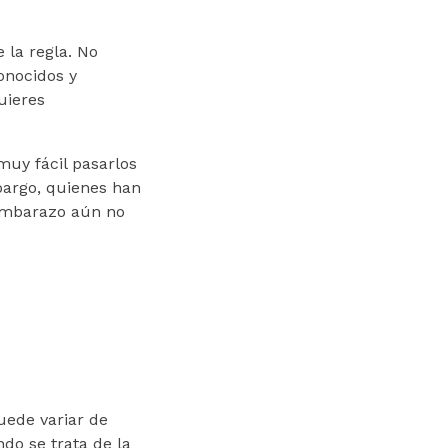
 la regla. No
onocidos y
uieres
uy fácil pasarlos
mbargo, quienes han
 embarazo aún no
uede variar de
do se trata de la