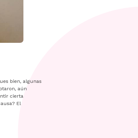
ues bien, algunas
otaron, aún
tir cierta
causa? El