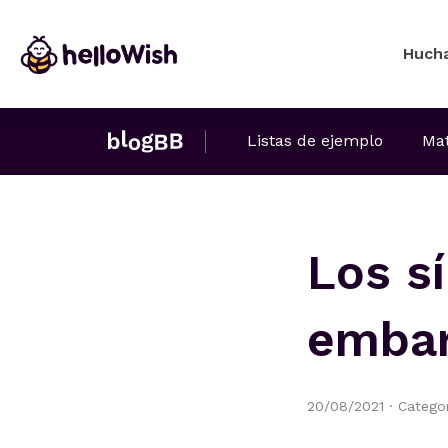
Huch
Listas de ejemplo
Mat
Los s
emba
20/08/2021
·
Catego