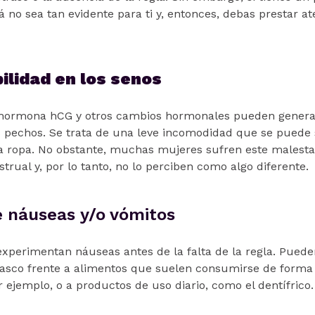
 no sea tan evidente para ti y, entonces, debas prestar at
ilidad en los senos
 hormona hCG y otros cambios hormonales pueden generar
s pechos. Se trata de una leve incomodidad que se puede s
 la ropa. No obstante, muchas mujeres sufren este malesta
rual y, por lo tanto, no lo perciben como algo diferente.
e náuseas y/o vómitos
perimentan náuseas antes de la falta de la regla. Pued
asco frente a alimentos que suelen consumirse de forma 
r ejemplo, o a productos de uso diario, como el dentífrico.