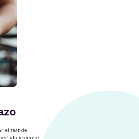
azo
r el test de
periodo irregular,