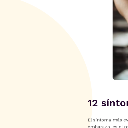
12 sínt
El síntoma más evi
embarazo, es el re