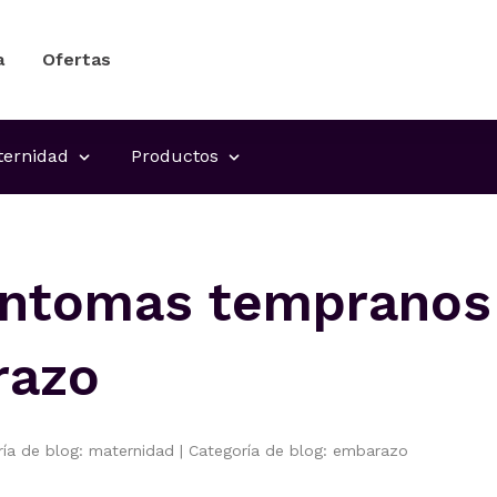
a
Ofertas
ernidad
Productos
íntomas tempranos
razo
ría de blog: maternidad
|
Categoría de blog: embarazo