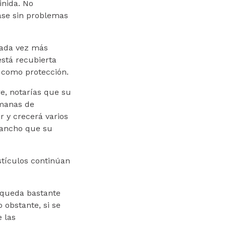
inida. No
pase sin problemas
 cada vez más
está recubierta
 como protección.
re, notarías que su
emanas de
 y crecerá varios
 ancho que su
stículos continúan
 queda bastante
 obstante, si se
 las