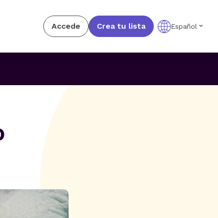
Accede
Crea tu lista
Español
o