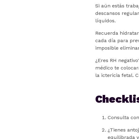
Si aún estás trab
descansos regulare
líquidos.
Recuerda hidratar 
cada día para prev
imposible elimina
¿Eres RH negativo
médico te colocar
la ictericia fetal
Checkli
Consulta con
¿Tienes antoj
equilibrada 