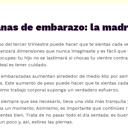
nas de embarazo: la mad
o del tercer trimestre puede hacer que te sientas cada v
lcanzará dimensiones que nunca imaginaste y es fácil que t
ocupes: tu hijo no se lastimará si chocas tu vientre contr
deal es tener cuidado.
as embarazadas aumentan alrededor de medio kilo por se
s. Este aumento de peso puede hacer que te sientas cad
nimo trabajo corporal suponga un verdadero esfuerzo.
siempre que sea necesario, lleva una vida más tranquila y s
illa un momento. Asimismo, es importante que continúes 
 sientes bien. Trata de no pasar todo el día sentada: es bue
n poco y, así, estires las piernas.