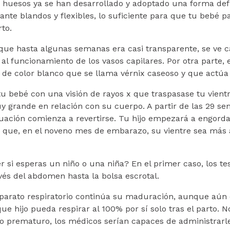
os huesos ya se han desarrollado y adoptado una forma def
ante blandos y flexibles, lo suficiente para que tu bebé 
rto.
o, que hasta algunas semanas era casi transparente, se ve
al funcionamiento de los vasos capilares. Por otra parte, 
 de color blanco que se llama vérnix caseoso y que actúa
tu bebé con una visión de rayos x que traspasase tu vient
 grande en relación con su cuerpo. A partir de las 29 s
uación comienza a revertirse. Tu hijo empezará a engordar
 que, en el noveno mes de embarazo, su vientre sea más
 si esperas un niño o una niña? En el primer caso, los te
vés del abdomen hasta la bolsa escrotal.
aparato respiratorio continúa su maduración, aunque aún
ue hijo pueda respirar al 100% por sí solo tras el parto. No
o prematuro, los médicos serían capaces de administrarle