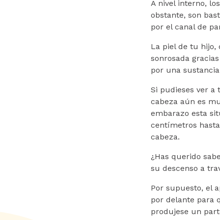
A nivel interno, l
obstante, son bast
por el canal de pa
La piel de tu hij
sonrosada gracias 
por una sustancia
Si pudieses ver a 
cabeza aún es muy
embarazo esta sit
centímetros hasta
cabeza.
¿Has querido saber
su descenso a tra
Por supuesto, el 
por delante para q
produjese un part