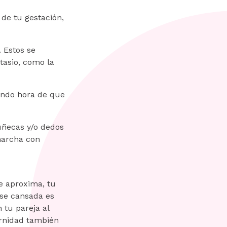
de tu gestación,
 Estos se
tasio, como la
iendo hora de que
muñecas y/o dedos
marcha con
e aproxima, tu
rse cansada es
 tu pareja al
rnidad también