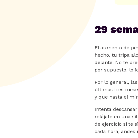
29 sema
El aumento de pes
hecho, tu tripa a
delante. No te pre
por supuesto, lo i
Por lo general, l
últimos tres mese
y que hasta el mí
Intenta descansar 
relájate en una s
de ejercicio si te
cada hora, andes u