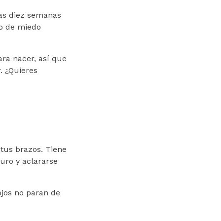
mas diez semanas
co de miedo
ara nacer, así que
. ¿Quieres
tus brazos. Tiene
curo y aclararse
ojos no paran de