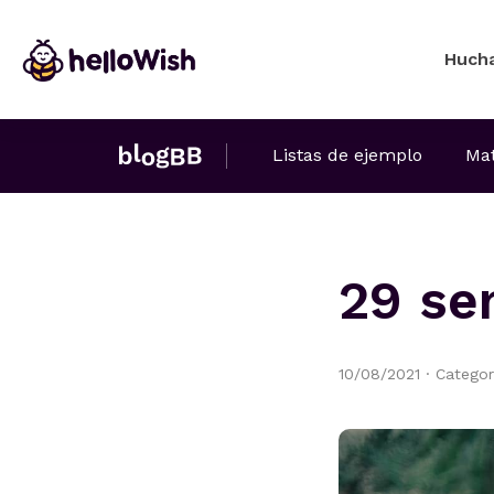
Huch
Listas de ejemplo
Mat
29 se
10/08/2021
·
Categor