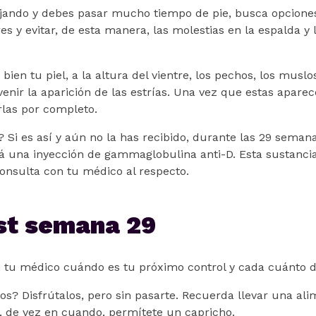
ajando y debes pasar mucho tiempo de pie, busca opcione
s y evitar, de esta manera, las molestias en la espalda y 
bien tu piel, a la altura del vientre, los pechos, los muslo
enir la aparición de las estrías. Una vez que estas aparec
rlas por completo.
? Si es así y aún no la has recibido, durante las 29 sema
á una inyección de gammaglobulina anti-D. Esta sustancia
. Consulta con tu médico al respecto.
st semana 29
 tu médico cuándo es tu próximo control y cada cuánto de
os? Disfrútalos, pero sin pasarte. Recuerda llevar una al
y, de vez en cuando, permítete un capricho.