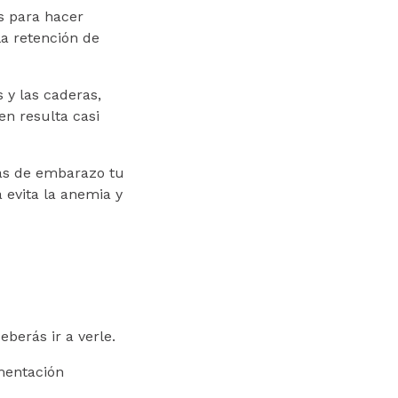
s para hacer
la retención de
s y las caderas,
en resulta casi
nas de embarazo tu
 evita la anemia y
berás ir a verle.
imentación