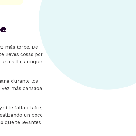
re
ez más torpe. De
e lleves cosas por
a una silla, aunque
mana durante los
a vez más cansada
i te falta el aire,
realizando un poco
no que te levantes