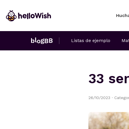
Huch
Listas de ejemplo
Mat
33 se
26/10/2023
·
Catego