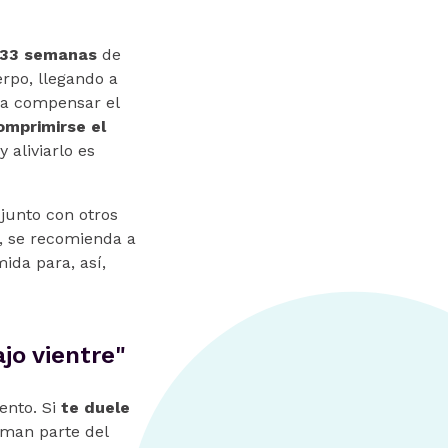
s 33 semanas
de
erpo, llegando a
ara compensar el
omprimirse el
 aliviarlo es
junto con otros
l, se recomienda a
ida para, así,
jo vientre"
ento. Si
te duele
rman parte del