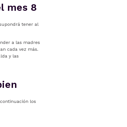
el mes 8
e supondrá tener al
ender a las madres
san cada vez más.
lda y las
bien
continuación los