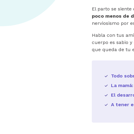
El parto se sient
poco menos de 
nerviosismo por es
Habla con tus ami
cuerpo es sabio y 
que queda de tu e
Todo sobr
La mamá: 
El desarr
A tener e