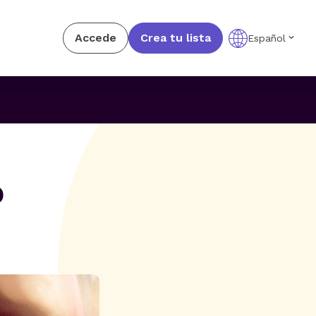
Accede
Crea tu lista
Español
o