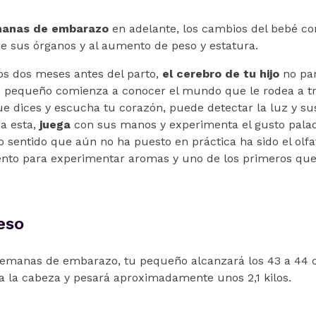
manas de embarazo
en adelante, los cambios del bebé co
e sus órganos y al aumento de peso y estatura.
os dos meses antes del parto,
el cerebro de tu hijo
no par
tu pequeño comienza a conocer el mundo que le rodea a t
ue dices y escucha tu corazón, puede detectar la luz y su
 a esta,
juega
con sus manos y experimenta el gusto palad
o sentido que aún no ha puesto en práctica ha sido el olfa
ento para experimentar aromas y uno de los primeros que 
eso
3 semanas de embarazo, tu pequeño alcanzará los 43 a 44 
 a la cabeza y pesará aproximadamente unos 2,1 kilos.