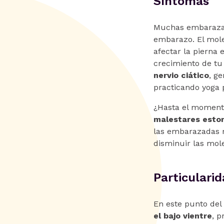
Síntomas
Muchas embarazad
embarazo. El mole
afectar la pierna 
crecimiento de tu
nervio ciático
, g
practicando yoga
¿Hasta el momento
malestares esto
las embarazadas r
disminuir las mole
Particularid
En este punto del
el bajo vientre
, p