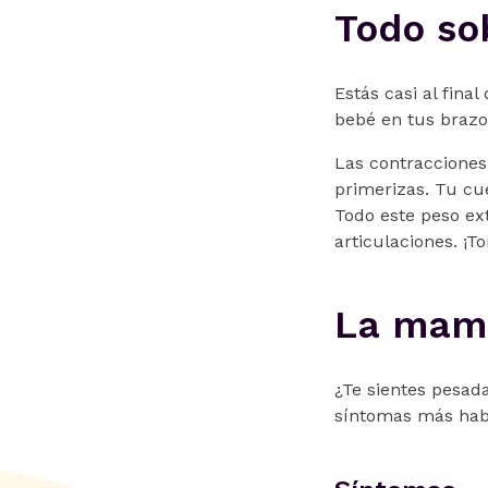
Todo so
Estás casi al fina
bebé en tus brazo
Las contracciones
primerizas. Tu cu
Todo este peso ex
articulaciones. ¡T
La mamá
¿Te sientes pesad
síntomas más habi