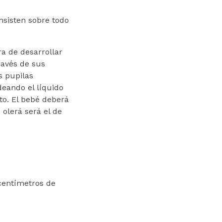
nsisten sobre todo
a de desarrollar
ravés de sus
s pupilas
eando el líquido
to. El bebé deberá
olerá será el de
centímetros de