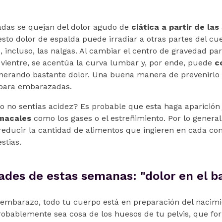
as se quejan del dolor agudo de
ciática a partir de la
sto dolor de espalda puede irradiar a otras partes del cu
e, incluso, las nalgas. Al cambiar el centro de gravedad p
 vientre, se acentúa la curva lumbar y, por ende, puede
c
enerando bastante dolor. Una buena manera de prevenirlo y
 para embarazadas.
 no sentías acidez? Es probable que esta haga aparición 
macales
como los gases o el estreñimiento. Por lo genera
educir la cantidad de alimentos que ingieren en cada com
stias.
ades de estas semanas: "dolor en el ba
 embarazo, todo tu cuerpo está en preparación del nacimi
robablemente sea cosa de los huesos de tu pelvis, que fo