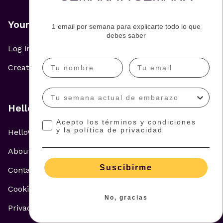
Your list
1 email por semana para explicarte todo lo que
debes saber
Log in
Create your list
HelloWish
Acepto los términos y condiciones
y la política de privacidad
HelloWish para tu ecommerce
About Us
Suscibirme
Contact
Cookie Policy
No, gracias
Privacy Policy