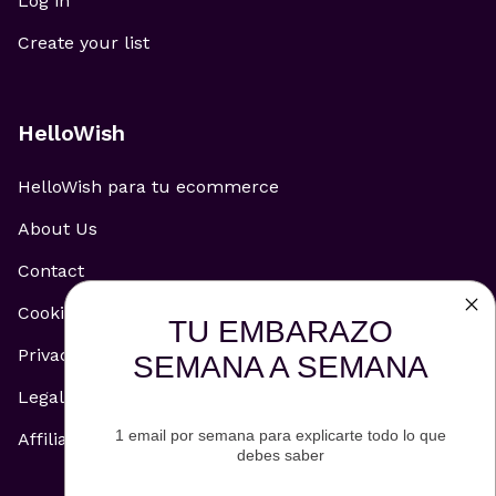
Log in
Create your list
HelloWish
HelloWish para tu ecommerce
About Us
Contact
Cookie Policy
TU EMBARAZO
Privacy Policy
SEMANA A SEMANA
Legal Notice
1 email por semana para explicarte todo lo que
Affiliate and Advertising Policy
debes saber