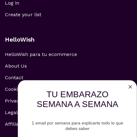
Log in
Create your list
HelloWish
HelloWish para tu ecommerce
About Us
Contact
Cookie Policy
TU EMBARAZO
Privacy Policy
SEMANA A SEMANA
Legal Notice
1 email por semana para explicarte todo lo que
Affiliate and Advertising Policy
debes saber