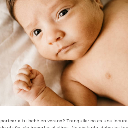
portear a tu bebé en verano? Tranquila: no es una locura.
do el año, sin importar el clima. No obstante, deberías t