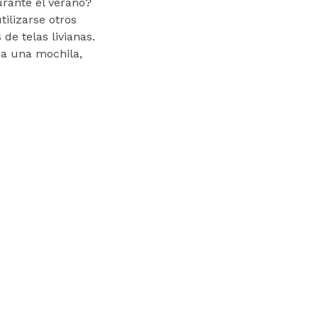
urante el verano?
ilizarse otros
de telas livianas.
 a una mochila,