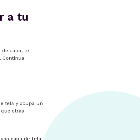
r a tu
 de calor, te
. Continúa
de tela y ocupa un
 que otras
 una capa de tela