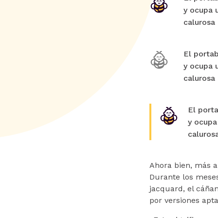
y ocupa 
calurosa
El portab
y ocupa 
calurosa
El port
y ocupa
caluros
Ahora bien, más a
Durante los meses 
jacquard, el cáñam
por versiones apt