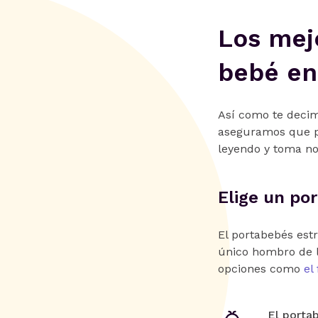
Los mej
bebé en
Así como te deci
aseguramos que pa
leyendo y toma no
Elige un po
El portabebés estr
único hombro de l
opciones como
el
El portab