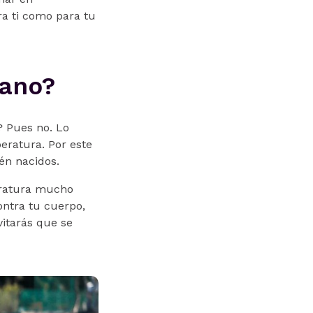
a ti como para tu
rano?
? Pues no. Lo
eratura. Por este
én nacidos.
eratura mucho
ontra tu cuerpo,
vitarás que se