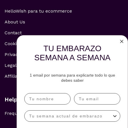
HelloWish para tu ecommerce
About Us
Contact
Cookie Policy
TU EMBARAZO
Privacy Policy
SEMANA A SEMANA
Legal Notice
1 email por semana para explicarte todo lo que
Affiliate and Advertising Policy
debes saber
Help
Frequently Asked Questions