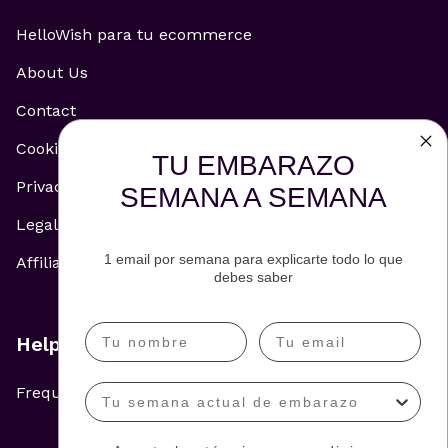
HelloWish para tu ecommerce
About Us
Contact
Cookie Policy
TU EMBARAZO
Privacy Policy
SEMANA A SEMANA
Legal Notice
1 email por semana para explicarte todo lo que
Affiliate and Advertising Policy
debes saber
Help
Frequently Asked Questions