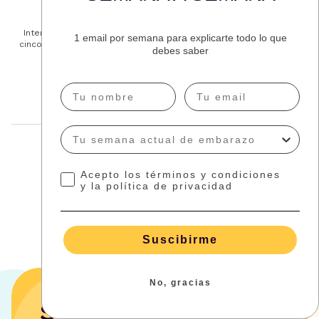
Antonella Grandinetti
Redactora creativa, graduada en Relaciones Públicas e
Internacionales y mamá de tres niños encantadores. Autora de
1 email por semana para explicarte todo lo que
cinco libros de cuentos infantiles y un libro humorístico sobre la
debes saber
maternidad.
Más sobre el autor
Comparte este artículo
Acepto los términos y condiciones
y la política de privacidad
Suscibirme
No, gracias
Se acerca ese día