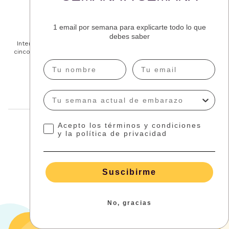
Antonella Grandinetti
1 email por semana para explicarte todo lo que
Redactora creativa, graduada en Relaciones Públicas e
debes saber
Internacionales y mamá de tres niños encantadores. Autora de
cinco libros de cuentos infantiles y un libro humorístico sobre la
maternidad.
Más sobre el autor
Acepto los términos y condiciones
Comparte este artículo
y la política de privacidad
Suscibirme
No, gracias