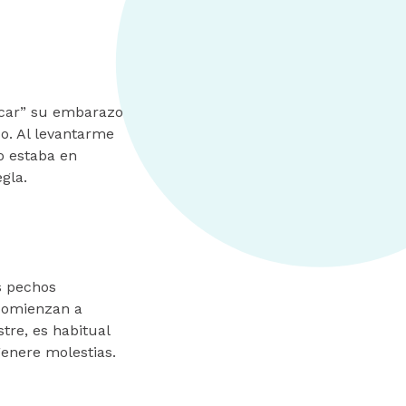
icar” su embarazo
o. Al levantarme
o estaba en
gla.
s pechos
 comienzan a
tre, es habitual
enere molestias.