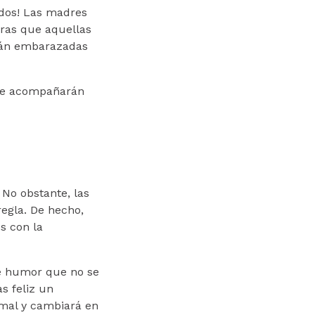
odos! Las madres
tras que aquellas
tán embarazadas
 te acompañarán
No obstante, las
regla. De hecho,
s con la
e humor que no se
s feliz un
rmal y cambiará en