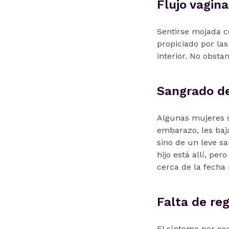
Flujo vagin
Sentirse mojada c
propiciado por la
interior. No obsta
Sangrado d
Algunas mujeres s
embarazo, les baj
sino de un leve s
hijo está allí, p
cerca de la fecha
Falta de reg
El síntoma por exc