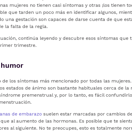
unas mujeres no tienen casi síntomas y otras ¡los tienen t
ible que tarden un poco más en identificar algunos, mien
do una gestación son capaces de darse cuenta de que es
e la falta de la regla.
ituación, continúa leyendo y descubre esos síntomas que
primer trimestre.
 humor
o de los síntomas más mencionado por todas las mujeres. 
los estados de ánimo son bastante habituales cerca de la 
índrome premenstrual y, por lo tanto, es fácil confundirlo
menstruación.
anas de embarazo
suelen estar marcadas por cambios d
 que al aumento de las hormonas. Es posible que te sienta
res al siguiente. No te preocupes, esto es totalmente no