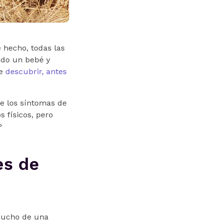
 hecho, todas las
ndo un bebé y
de
descubrir, antes
re los síntomas de
 físicos, pero
?
es de
mucho de una