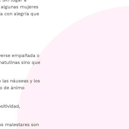
n algunas mujeres
a con alegría que
 verse empañada o
matutinas sino que
o las náuseas y los
ado de ánimo
sitividad,
tos malestares son