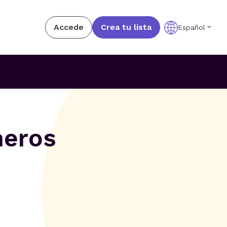
Accede
Crea tu lista
Español
meros