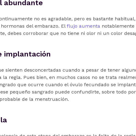
al abundante
ontinuamente no es agradable, pero es bastante habitual
s hormonas del embarazo. El
flujo aumenta
notablemente 
nte, debes corroborar que no tiene ni olor ni un color des
e implantación
e sienten desconcertadas cuando a pesar de tener algun
a la regla. Pues bien, en muchos casos no se trata realmen
angrado que ocurre cuando el óvulo fecundado se implanta
ero ese pequeño sangrado puede confundirte, sobre todo po
 probable de la menstruación.
la
elencia de esta etapa del embarazo es la falta de la regla