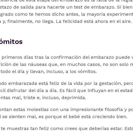
oletazo de salida para hacerte un test de embarazo. Si bie
ngrado como te hemos dicho antes, la mayoría experiment
y, finalmente, no llega. La felicidad está ahora en el aire.
ómitos
os primeros días tras la confirmación del embarazo puede
arición de las náuseas que, en muchos casos, no son solo 
odo el día y llevan, incluso, a los vómitos.
odo embarazada está feliz de la vida por la gestación, per
cil disfrutar del día a día. Es fácil que influyan en el est
entas mal, triste e, incluso, deprimida.
ntan estas molestias con una impresionante filosofía y po
 se sienten mal, es porque el bebé está creciendo bien.
o te muestras tan feliz como crees que deberías estar. Es