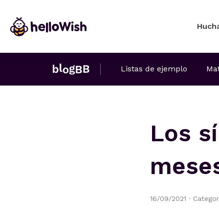
Huch
Listas de ejemplo
Mat
Los s
meses
16/09/2021
·
Categor