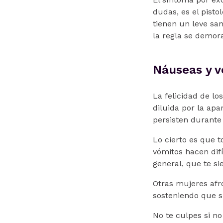
dudas, es el pist
tienen un leve sa
la regla se demora 
Náuseas y v
La felicidad de l
diluida por la ap
persisten durante t
Lo cierto es que t
vómitos hacen difí
general, que te si
Otras mujeres afro
sosteniendo que si
No te culpes si n