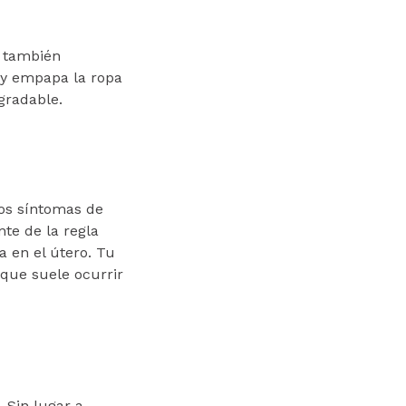
, también
y empapa la ropa
agradable.
os síntomas de
te de la regla
 en el útero. Tu
rque suele ocurrir
. Sin lugar a