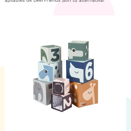
apilables de DeerFriends ¡son tu alternativa!