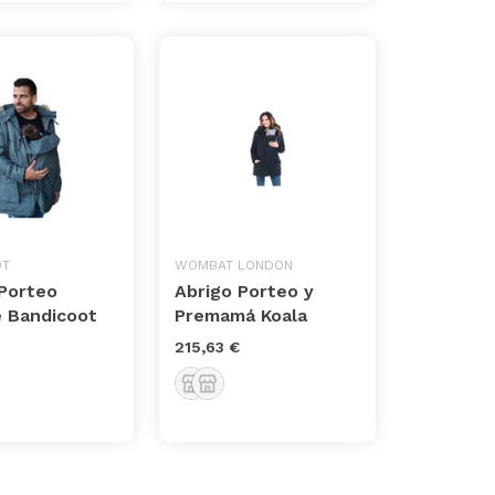
OT
WOMBAT LONDON
 Porteo
Abrigo Porteo y
 Bandicoot
Premamá Koala
215,63 €