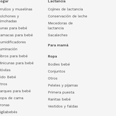
ogar
Lactancia
rrullos y muselinas
Cojines de lactancia
olchones y
Conservación de leche
lmohadas
Mecedoras de
unas para bebé
lactancia
amacas para bebé
Sacaleches
umidificadores
Para mamá
luminación
ibros para bebé
Ropa
inicunas para bebé
Bodies bebé
óviles
Conjuntos
ido Bebé
Otros
tros
Peleles y pijamas
arques para bebé
Primera puesta
opa de cama
Ranitas bebé
ronas
Vestidos y faldas
igilabebés