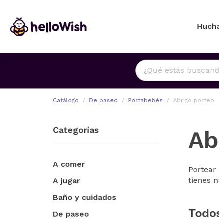
Huch
Catálogo
De paseo
Portabebés
Abrigo porteo
Categorías
Ab
A comer
Portear 
tienes n
A jugar
Baño y cuidados
Todo
De paseo