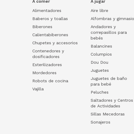
A comer
A jugar
Alimentadores
Aire libre
Baberos y toallas
Alfombras y gimnasi
Biberones
Andadores y
correpasillos para
Calientabiberones
bebés
Chupetes y accesorios
Balancines
Contenedores y
Columpios
dosificadores
Dou Dou
Esterilizadores
Juguetes
Mordedores
Juguetes de baño
Robots de cocina
para bebé
Vajilla
Peluches
Saltadores y Centros
de Actividades
Sillas Mecedoras
Sonajeros