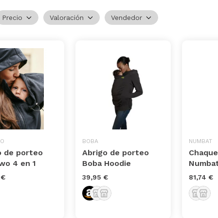
Precio
Valoración
Vendedor
O
BOBA
NUMBAT
o de porteo
Abrigo de porteo
Chaque
o 4 en 1
Boba Hoodie
Numbat
 €
39,95 €
81,74 €