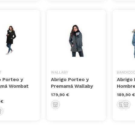
T
WALLABY
BANDICO
o Porteo y
Abrigo Porteo y
Abrigo
amá Wombat
Premamá Wallaby
Hombre
179,90 €
189,90 €
 €