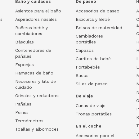
Baño y cuidados
De paseo
H
Asientos para el baño
Accesorios de paseo
A
os
Aspiradores nasales
Bicicleta y Bebé
C
a
Bañeras bebé y
Bolsos de maternidad
cambiadores
C
Cambiadores
Básculas
portátiles
H
Contenedores de
Capazos
H
pañales
Carritos de bebé
I
Esponjas
Portabebés
L
Hamacas de baño
Sacos
M
Neceseres y kits de
Sillas de paseo
M
cuidado
N
Orinales y reductores
De viaje
O
Pañales
Cunas de viaje
P
Peines
Tronas portátiles
R
Termómetros
T
En el coche
Toallas y albornoces
V
Accesorios para el