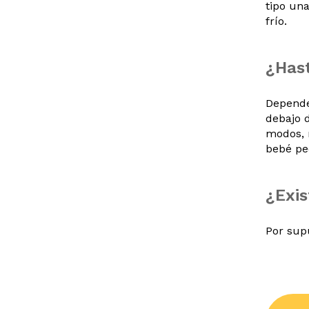
tipo una
frío.
¿Hast
Depende
debajo d
modos, 
bebé pe
¿Exis
Por sup