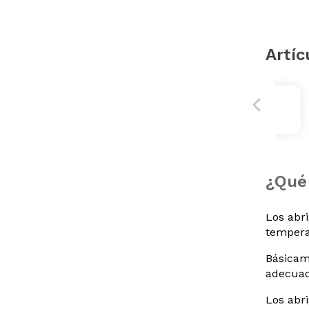
Artíc
¿Qué 
Los abr
tempera
Básicam
adecua
Los abr