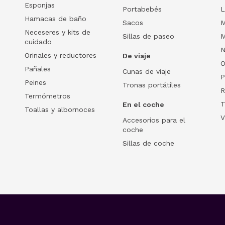
Esponjas
Portabebés
L
Hamacas de baño
Sacos
M
Neceseres y kits de
Sillas de paseo
M
cuidado
N
Orinales y reductores
De viaje
O
Pañales
Cunas de viaje
P
Peines
Tronas portátiles
R
Termómetros
T
En el coche
Toallas y albornoces
V
Accesorios para el
coche
Sillas de coche