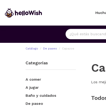
Huch
Catálogo
De paseo
Capazos
Categorías
Ca
A comer
Los mej
A jugar
Baño y cuidados
Todo
De paseo