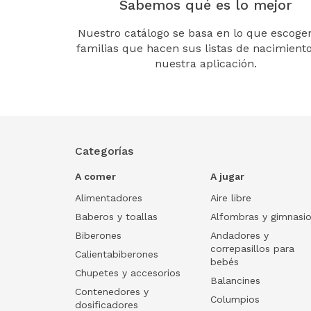
Sabemos qué es lo mejor
Nuestro catálogo se basa en lo que escogen
familias que hacen sus listas de nacimient
nuestra aplicación.
Categorías
A comer
A jugar
Alimentadores
Aire libre
Baberos y toallas
Alfombras y gimnasi
Biberones
Andadores y
correpasillos para
Calientabiberones
bebés
Chupetes y accesorios
Balancines
Contenedores y
Columpios
dosificadores