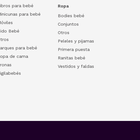
ibros para bebé
Ropa
inicunas para bebé
Bodies bebé
óviles
Conjuntos
ido Bebé
Otros
tros
Peleles y pijamas
arques para bebé
Primera puesta
opa de cama
Ranitas bebé
ronas
Vestidos y faldas
igilabebés