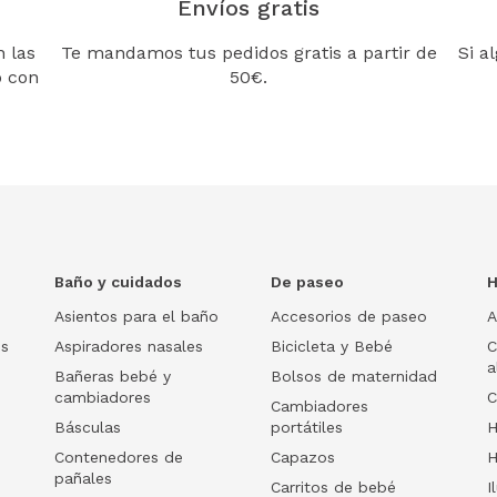
Envíos gratis
 las
Te mandamos tus pedidos gratis a partir de
Si a
o con
50€.
Baño y cuidados
De paseo
H
Asientos para el baño
Accesorios de paseo
A
os
Aspiradores nasales
Bicicleta y Bebé
C
a
Bañeras bebé y
Bolsos de maternidad
cambiadores
C
Cambiadores
Básculas
portátiles
H
Contenedores de
Capazos
H
pañales
Carritos de bebé
I