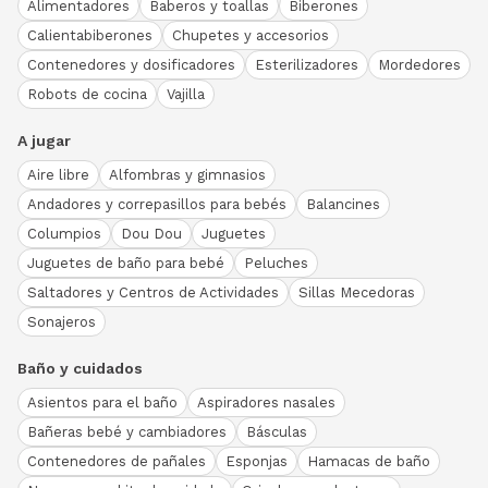
Alimentadores
Baberos y toallas
Biberones
Calientabiberones
Chupetes y accesorios
Contenedores y dosificadores
Esterilizadores
Mordedores
Robots de cocina
Vajilla
A jugar
Aire libre
Alfombras y gimnasios
Andadores y correpasillos para bebés
Balancines
Columpios
Dou Dou
Juguetes
Juguetes de baño para bebé
Peluches
Saltadores y Centros de Actividades
Sillas Mecedoras
Sonajeros
Baño y cuidados
Asientos para el baño
Aspiradores nasales
Bañeras bebé y cambiadores
Básculas
Contenedores de pañales
Esponjas
Hamacas de baño